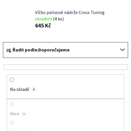
Víčko palivové nádrže Cross Tuning
skladem
(4 ks)
645 Kč
Ř
Řadit podle:
Doporučujeme
a
z
e
n
í
Na skladě
p
3
r
o
d
Akce
0
u
k