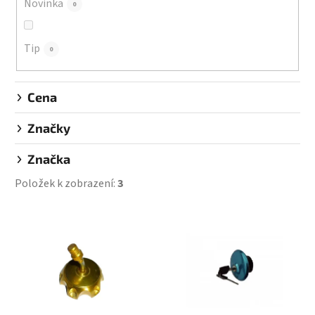
Novinka
0
t
ů
Tip
0
Cena
Značky
Značka
Položek k zobrazení:
3
V
ý
p
i
s
p