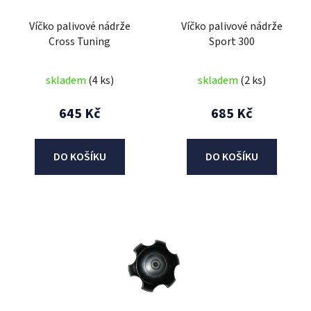
r
Víčko palivové nádrže
Víčko palivové nádrže
o
Cross Tuning
Sport 300
d
u
skladem
(4 ks)
skladem
(2 ks)
k
t
645 Kč
685 Kč
ů
DO KOŠÍKU
DO KOŠÍKU