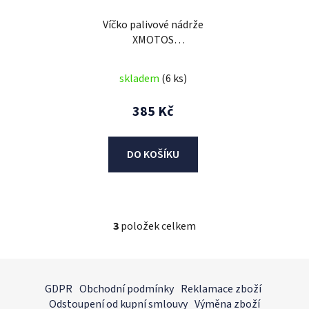
Víčko palivové nádrže
XMOTOS
XB88/XB37/XB39/XB87/FX1
skladem
(6 ks)
385 Kč
DO KOŠÍKU
3
položek celkem
O
v
l
Z
á
á
GDPR
Obchodní podmínky
Reklamace zboží
d
p
Odstoupení od kupní smlouvy
Výměna zboží
a