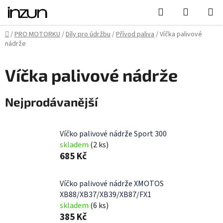
Přejít
Hledat
NÁKUPN
na
KOŠÍK
obsah
Domů
/
PRO MOTORKU
/
Díly pro údržbu
/
Přívod paliva
/
Víčka palivové
nádrže
Víčka palivové nádrže
Nejprodávanější
Víčko palivové nádrže Sport 300
skladem
(2 ks)
685 Kč
Víčko palivové nádrže XMOTOS
XB88/XB37/XB39/XB87/FX1
skladem
(6 ks)
385 Kč