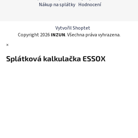
a
Nákup na splátky
Hodnocení
c
t
í
í
p
r
Vytvořil Shoptet
v
Copyright 2026
INZUN
. Všechna práva vyhrazena.
k
×
y
v
Splátková kalkulačka ESSOX
ý
p
i
s
u