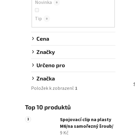
Novinka
0
í
p
Tip
a
0
n
e
Cena
l
Značky
Určeno pro
Značka
Položek k zobrazení:
1
Top 10 produktů
Spojovací clip na plasty
M6/na samořezný šroub/
9 Kč