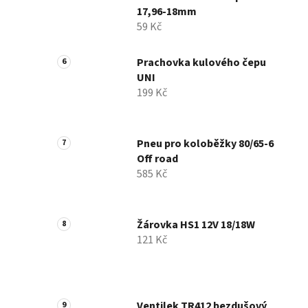
17,96-18mm
59 Kč
Prachovka kulového čepu
UNI
199 Kč
Pneu pro koloběžky 80/65-6
Off road
585 Kč
Žárovka HS1 12V 18/18W
121 Kč
Ventilek TR412 bezdušový