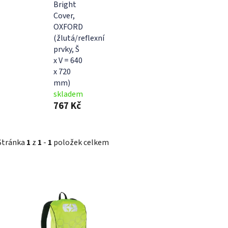
Bright
Cover,
OXFORD
(žlutá/reflexní
prvky, Š
x V = 640
x 720
mm)
skladem
767 Kč
Stránka
1
z
1
-
1
položek celkem
V
ý
p
i
s