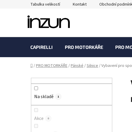
Přejít
Tabulka velikostí
Kontakt
Obchodní podmín
na
obsah
CAPIRELLI
PRO MOTORKÁŘE
PRO M
Domů
/
PRO MOTORKÁŘE
/
Pánské
/
Silnice
/
Vybavení pro spo
P
o
s
Na skladě
t
1
r
a
Akce
0
n
n