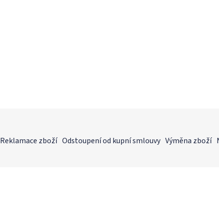
Reklamace zboží
Odstoupení od kupní smlouvy
Výměna zboží