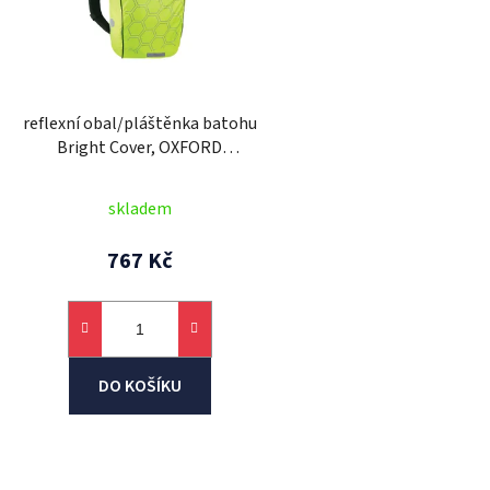
p
r
o
d
reflexní obal/pláštěnka batohu
u
Bright Cover, OXFORD
k
(žlutá/reflexní prvky, Š x V = 640 x
t
720 mm)
skladem
ů
767 Kč
DO KOŠÍKU
O