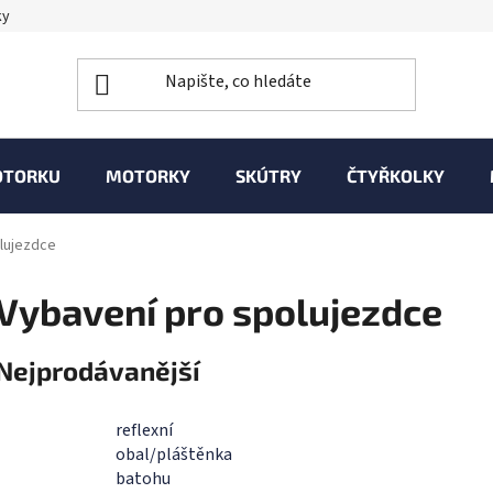
ky
OTORKU
MOTORKY
SKÚTRY
ČTYŘKOLKY
lujezdce
Vybavení pro spolujezdce
Nejprodávanější
reflexní
obal/pláštěnka
batohu