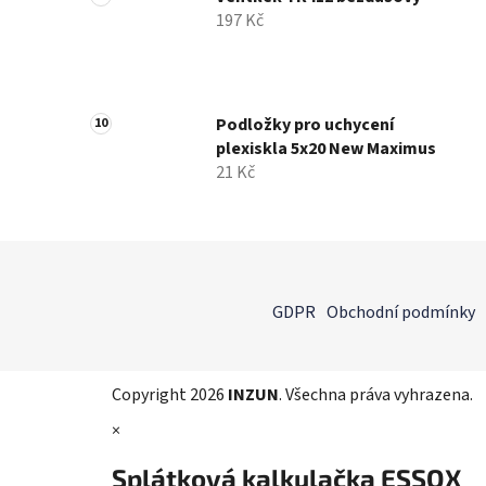
197 Kč
Podložky pro uchycení
plexiskla 5x20 New Maximus
21 Kč
Z
á
GDPR
Obchodní podmínky
p
a
t
Copyright 2026
INZUN
. Všechna práva vyhrazena.
í
×
Splátková kalkulačka ESSOX