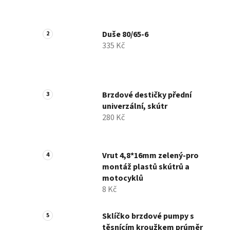
Duše 80/65-6
335 Kč
Brzdové destičky přední
univerzální, skútr
280 Kč
Vrut 4,8*16mm zelený-pro
montáž plastů skútrů a
motocyklů
8 Kč
Sklíčko brzdové pumpy s
těsnícím kroužkem prúměr