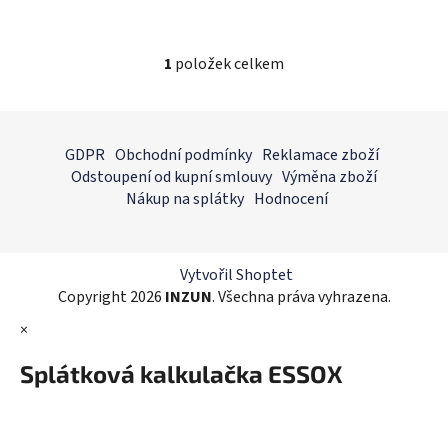
1
položek celkem
O
v
l
Z
á
á
GDPR
Obchodní podmínky
Reklamace zboží
d
p
Odstoupení od kupní smlouvy
Výměna zboží
a
a
Nákup na splátky
Hodnocení
c
t
í
í
p
r
Vytvořil Shoptet
v
Copyright 2026
INZUN
. Všechna práva vyhrazena.
k
×
y
v
Splátková kalkulačka ESSOX
ý
p
i