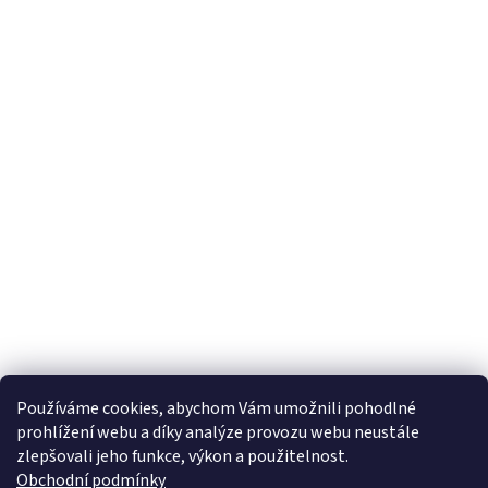
s
u
Používáme cookies, abychom Vám umožnili pohodlné
prohlížení webu a díky analýze provozu webu neustále
zlepšovali jeho funkce, výkon a použitelnost.
Obchodní podmínky