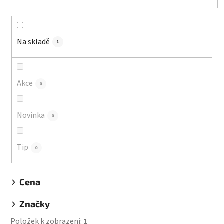
e
n
í
Na skladě
p
1
r
o
d
Akce
0
u
k
Novinka
0
t
ů
Tip
0
Cena
Značky
Položek k zobrazení:
1