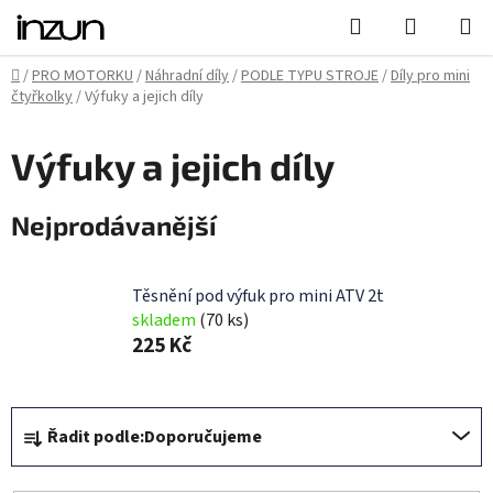
Přejít
Hledat
NÁKUPN
na
KOŠÍK
obsah
Domů
/
PRO MOTORKU
/
Náhradní díly
/
PODLE TYPU STROJE
/
Díly pro mini
čtyřkolky
/
Výfuky a jejich díly
Výfuky a jejich díly
Nejprodávanější
Těsnění pod výfuk pro mini ATV 2t
skladem
(70 ks)
225 Kč
Ř
Řadit podle:
Doporučujeme
a
z