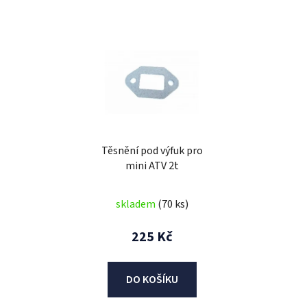
V
ý
p
i
s
p
r
Těsnění pod výfuk pro
o
mini ATV 2t
d
u
skladem
(70 ks)
k
t
225 Kč
ů
DO KOŠÍKU