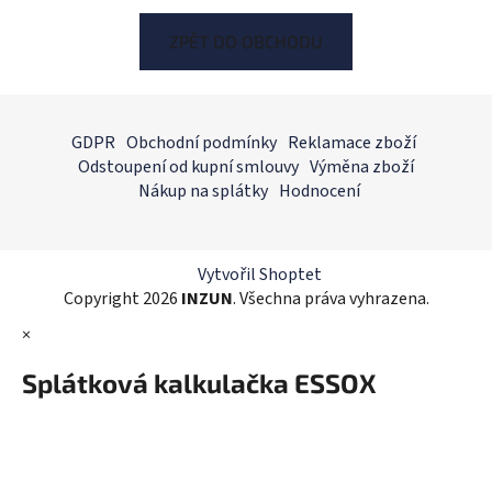
ZPĚT DO OBCHODU
Z
á
GDPR
Obchodní podmínky
Reklamace zboží
p
Odstoupení od kupní smlouvy
Výměna zboží
a
Nákup na splátky
Hodnocení
t
í
Vytvořil Shoptet
Copyright 2026
INZUN
. Všechna práva vyhrazena.
×
Splátková kalkulačka ESSOX