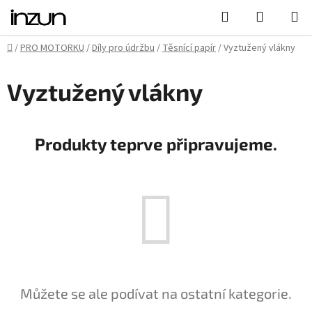
Přejít
Hledat
NÁKUPN
na
KOŠÍK
obsah
Domů
/
PRO MOTORKU
/
Díly pro údržbu
/
Těsnící papír
/
Vyztužený vlákny
Vyztužený vlákny
Produkty teprve připravujeme.
Můžete se ale podívat na ostatní kategorie.