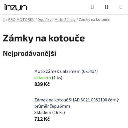
Přejít
Hledat
NÁKUPN
na
KOŠÍK
obsah
Domů
/
PRO MOTORKU
/
Doplňky
/
Moto Zámky
/
Zámky na kotouče
Zámky na kotouče
Nejprodávanější
Moto zámek s alarmem (6x54x7)
skladem
(1 ks)
839 Kč
Zámek na kotouč SHAD SC21 C0S2100 černý
průměr čepu 6mm
Skladem
(16 ks)
712 Kč