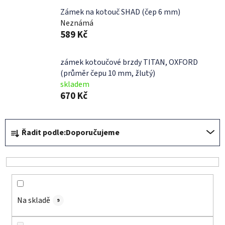
Zámek na kotouč SHAD (čep 6 mm)
Neznámá
589 Kč
zámek kotoučové brzdy TITAN, OXFORD
(průměr čepu 10 mm, žlutý)
skladem
670 Kč
Ř
Řadit podle:
Doporučujeme
a
z
e
n
í
Na skladě
p
9
r