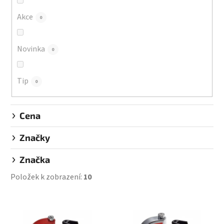
o
d
Akce
0
u
k
Novinka
0
t
ů
Tip
0
Cena
Značky
Značka
Položek k zobrazení:
10
V
ý