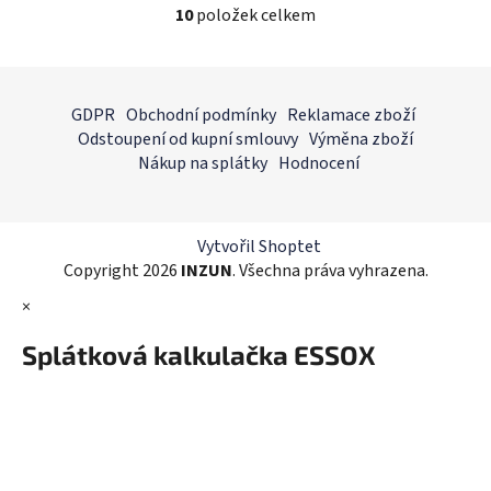
10
položek celkem
O
v
l
Z
á
á
GDPR
Obchodní podmínky
Reklamace zboží
d
p
Odstoupení od kupní smlouvy
Výměna zboží
a
a
Nákup na splátky
Hodnocení
c
t
í
í
p
r
Vytvořil Shoptet
v
Copyright 2026
INZUN
. Všechna práva vyhrazena.
k
×
y
v
Splátková kalkulačka ESSOX
ý
p
i
s
u