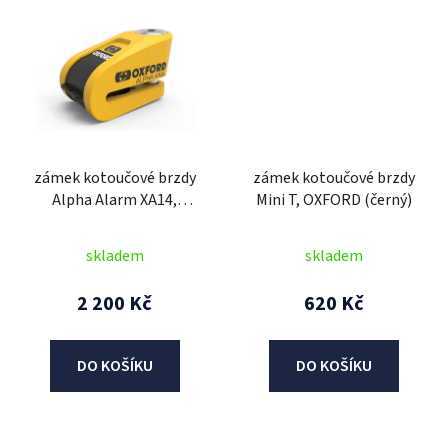
zámek kotoučové brzdy
zámek kotoučové brzdy
Alpha Alarm XA14,
Mini T, OXFORD (černý)
OXFORD (integrovaný
alarm, žlutý/černý,
skladem
skladem
průměr čepu 14 mm)
2 200 Kč
620 Kč
DO KOŠÍKU
DO KOŠÍKU