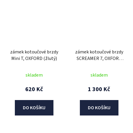
zámek kotoučové brzdy
zámek kotoučové brzdy
Mini T, OXFORD (žlutý)
SCREAMER 7, OXFORD
(integrovaný alarm,
černý/černý, průměr čepu
skladem
skladem
7 mm)
620 Kč
1 300 Kč
DO KOŠÍKU
DO KOŠÍKU