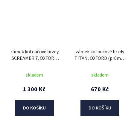
zámek kotoučové brzdy
zámek kotoučové brzdy
SCREAMER 7, OXFORD
TITAN, OXFORD (průměr
(integrovaný alarm,
čepu 10 mm, žlutý)
žlutý/černý, průměr čepu
skladem
skladem
7 mm)
1 300 Kč
670 Kč
DO KOŠÍKU
DO KOŠÍKU