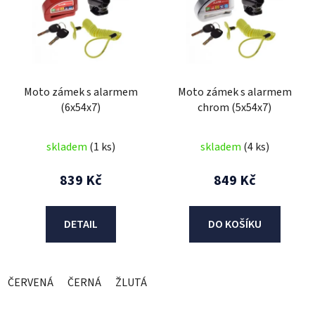
p
i
s
p
r
Moto zámek s alarmem
Moto zámek s alarmem
o
(6x54x7)
chrom (5x54x7)
d
u
skladem
(1 ks)
skladem
(4 ks)
k
t
839 Kč
849 Kč
ů
DETAIL
DO KOŠÍKU
ČERVENÁ
ČERNÁ
ŽLUTÁ