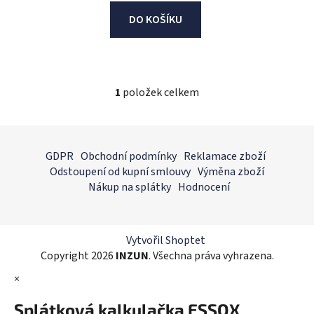
DO KOŠÍKU
1
položek celkem
O
v
l
Z
á
á
GDPR
Obchodní podmínky
Reklamace zboží
d
p
Odstoupení od kupní smlouvy
Výměna zboží
a
a
Nákup na splátky
Hodnocení
c
t
í
í
p
r
Vytvořil Shoptet
v
Copyright 2026
INZUN
. Všechna práva vyhrazena.
k
×
y
v
Splátková kalkulačka ESSOX