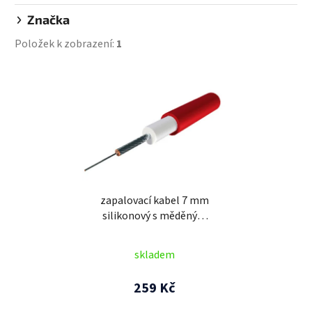
Značka
Položek k zobrazení:
1
V
ý
p
i
s
p
r
zapalovací kabel 7 mm
o
silikonový s měděným
d
drátem, TESLA (červený)
u
- UVEDENÁ CENA JE ZA 1
skladem
k
M
t
259 Kč
ů