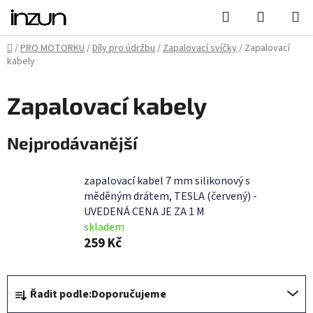
Přejít
Hledat
NÁKUPN
na
KOŠÍK
obsah
Domů
/
PRO MOTORKU
/
Díly pro údržbu
/
Zapalovací svíčky
/
Zapalovací
kabely
Zapalovací kabely
Nejprodávanější
zapalovací kabel 7 mm silikonový s
měděným drátem, TESLA (červený) -
UVEDENÁ CENA JE ZA 1 M
skladem
259 Kč
Ř
Řadit podle:
Doporučujeme
a