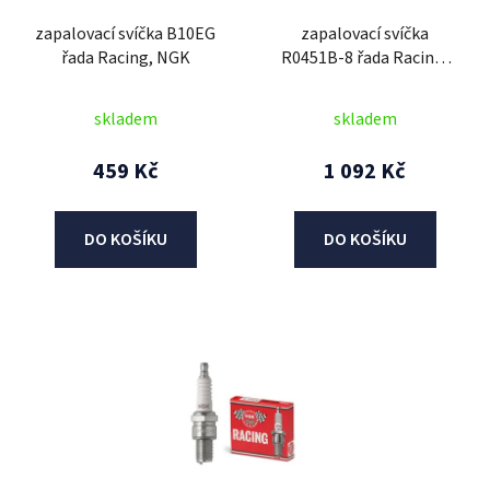
r
zapalovací svíčka B10EG
zapalovací svíčka
o
řada Racing, NGK
R0451B-8 řada Racing,
d
NGK
u
skladem
skladem
k
t
459 Kč
1 092 Kč
ů
DO KOŠÍKU
DO KOŠÍKU