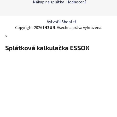
a
Nákup na splátky
Hodnocení
c
t
í
í
p
r
Vytvořil Shoptet
v
Copyright 2026
INZUN
. Všechna práva vyhrazena.
k
×
y
v
Splátková kalkulačka ESSOX
ý
p
i
s
u