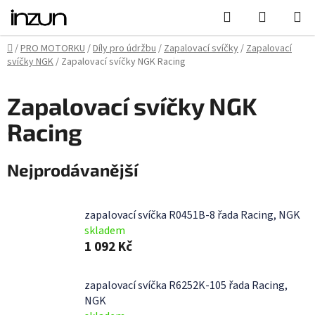
Přejít
Hledat
NÁKUPN
na
KOŠÍK
obsah
Domů
/
PRO MOTORKU
/
Díly pro údržbu
/
Zapalovací svíčky
/
Zapalovací
svíčky NGK
/
Zapalovací svíčky NGK Racing
Zapalovací svíčky NGK
Racing
Nejprodávanější
zapalovací svíčka R0451B-8 řada Racing, NGK
skladem
1 092 Kč
zapalovací svíčka R6252K-105 řada Racing,
NGK