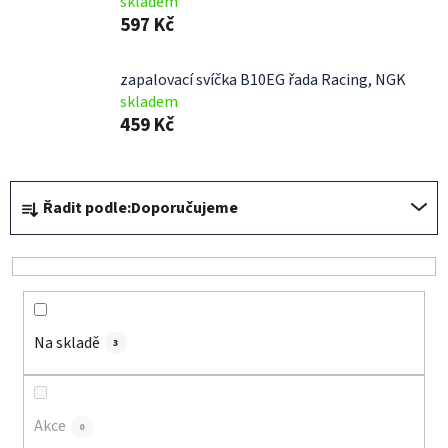
skladem
597 Kč
zapalovací svíčka B10EG řada Racing, NGK
skladem
459 Kč
Ř
Řadit podle:
Doporučujeme
a
z
e
n
í
Na skladě
p
3
r
o
d
Akce
0