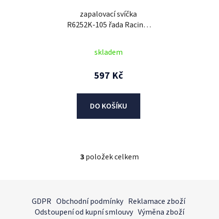
zapalovací svíčka
R6252K-105 řada Racing,
NGK
skladem
597 Kč
DO KOŠÍKU
3
položek celkem
O
v
l
Z
á
á
GDPR
Obchodní podmínky
Reklamace zboží
d
p
Odstoupení od kupní smlouvy
Výměna zboží
a