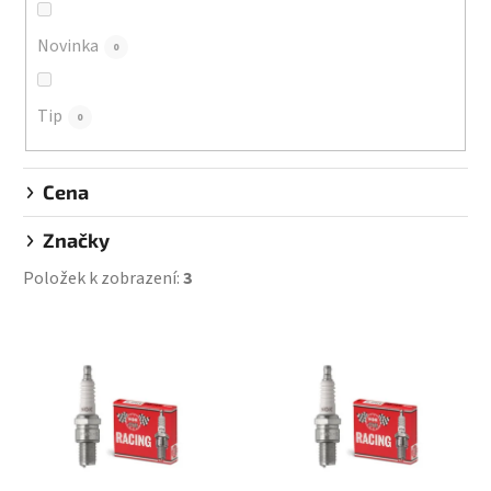
u
k
Novinka
0
t
ů
Tip
0
Cena
Značky
Položek k zobrazení:
3
V
ý
p
i
s
p