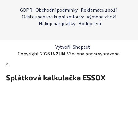
Z
á
á
GDPR
Obchodní podmínky
Reklamace zboží
d
p
Odstoupení od kupní smlouvy
Výměna zboží
a
a
Nákup na splátky
Hodnocení
c
t
í
í
p
r
Vytvořil Shoptet
v
Copyright 2026
INZUN
. Všechna práva vyhrazena.
k
×
y
v
Splátková kalkulačka ESSOX
ý
p
i
s
u