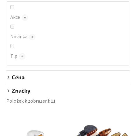
r
o
d
Akce
0
u
k
Novinka
0
t
ů
Tip
0
Cena
Značky
Položek k zobrazení:
11
V
ý
p