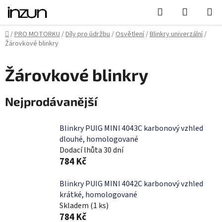
Přejít
Hledat
NÁKUPN
na
KOŠÍK
obsah
Domů
/
PRO MOTORKU
/
Díly pro údržbu
/
Osvětlení
/
Blinkry univerzální
/
Žárovkové blinkry
Žárovkové blinkry
Nejprodávanější
Blinkry PUIG MINI 4043C karbonový vzhled
dlouhé, homologované
Dodací lhůta 30 dní
784 Kč
Blinkry PUIG MINI 4042C karbonový vzhled
krátké, homologované
Skladem
(1 ks)
784 Kč