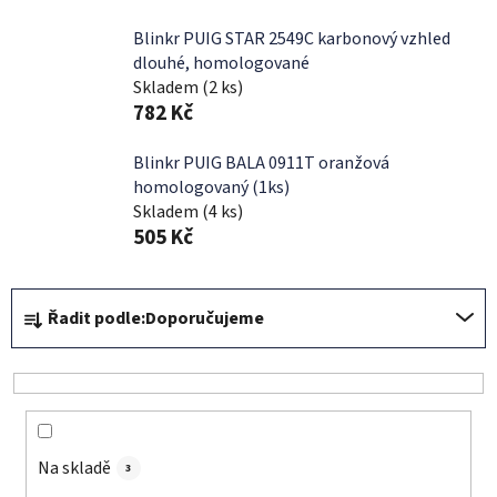
Blinkr PUIG STAR 2549C karbonový vzhled
dlouhé, homologované
Skladem
(2 ks)
782 Kč
Blinkr PUIG BALA 0911T oranžová
homologovaný (1ks)
Skladem
(4 ks)
505 Kč
Ř
Řadit podle:
Doporučujeme
a
z
e
n
í
Na skladě
p
3