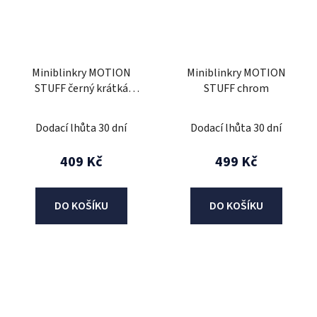
Miniblinkry MOTION
Miniblinkry MOTION
STUFF černý krátká
STUFF chrom
nožička
Dodací lhůta 30 dní
Dodací lhůta 30 dní
409 Kč
499 Kč
DO KOŠÍKU
DO KOŠÍKU