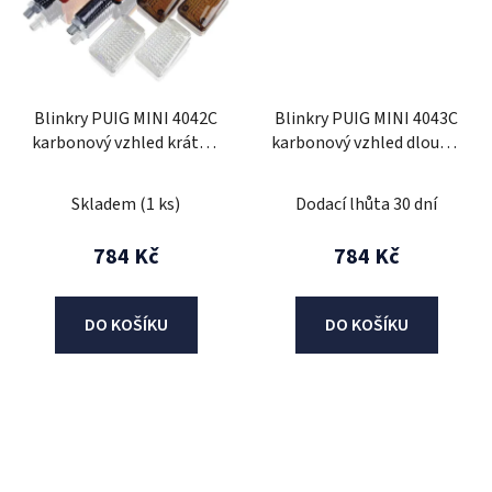
Blinkry PUIG MINI 4042C
Blinkry PUIG MINI 4043C
karbonový vzhled krátké,
karbonový vzhled dlouhé,
homologované
homologované
Skladem
(1 ks)
Dodací lhůta 30 dní
784 Kč
784 Kč
DO KOŠÍKU
DO KOŠÍKU