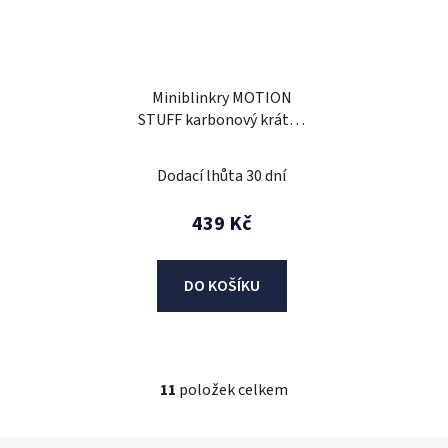
Miniblinkry MOTION
STUFF karbonový krátká
nožička
Dodací lhůta 30 dní
439 Kč
DO KOŠÍKU
11
položek celkem
O
v
l