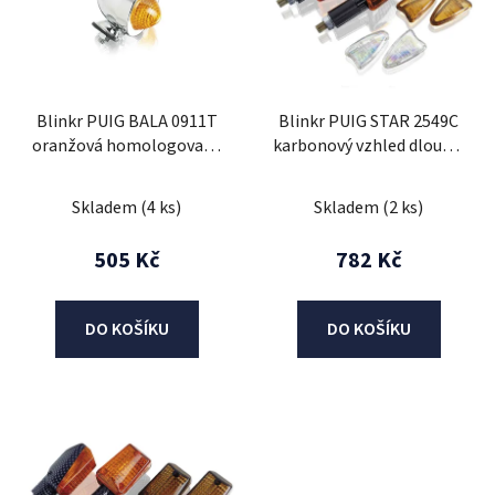
i
s
p
r
Blinkr PUIG BALA 0911T
Blinkr PUIG STAR 2549C
o
oranžová homologovaný
karbonový vzhled dlouhé,
d
(1ks)
homologované
u
Skladem
(4 ks)
Skladem
(2 ks)
k
t
505 Kč
782 Kč
ů
DO KOŠÍKU
DO KOŠÍKU