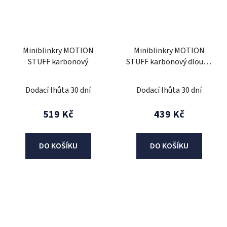
Miniblinkry MOTION
Miniblinkry MOTION
STUFF karbonový
STUFF karbonový dlouhá
nožička
Dodací lhůta 30 dní
Dodací lhůta 30 dní
519 Kč
439 Kč
DO KOŠÍKU
DO KOŠÍKU