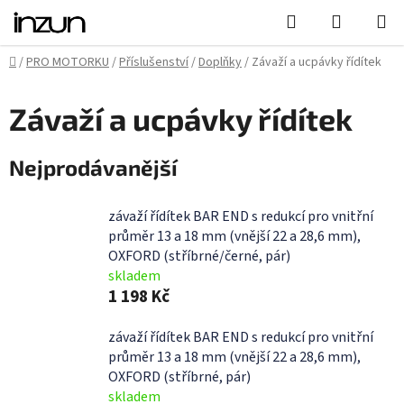
Přejít
Hledat
NÁKUPN
na
KOŠÍK
obsah
Domů
/
PRO MOTORKU
/
Příslušenství
/
Doplňky
/
Závaží a ucpávky řídítek
Závaží a ucpávky řídítek
Nejprodávanější
závaží řídítek BAR END s redukcí pro vnitřní
průměr 13 a 18 mm (vnější 22 a 28,6 mm),
OXFORD (stříbrné/černé, pár)
skladem
1 198 Kč
závaží řídítek BAR END s redukcí pro vnitřní
průměr 13 a 18 mm (vnější 22 a 28,6 mm),
OXFORD (stříbrné, pár)
skladem