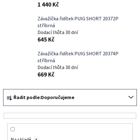
1 440 Kč
Závažíčka řidítek PUIG SHORT 20372P
stříbrná
Dodací lhůta 30 dní
645 Kč
Závažíčka řidítek PUIG SHORT 20374P
stříbrná
Dodací lhůta 30 dní
669 Kč
Ř
Řadit podle:
Doporučujeme
a
z
e
n
í
Na skladě
8