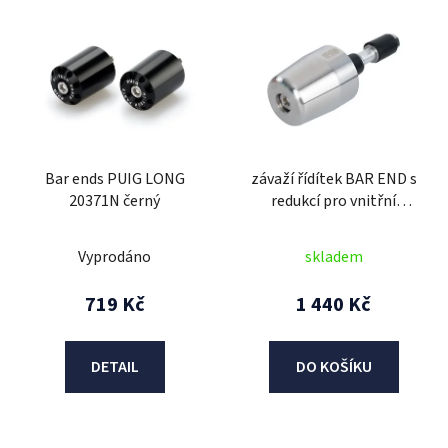
V
ý
p
i
s
p
r
Bar ends PUIG LONG
závaží řídítek BAR END s
o
20371N černý
redukcí pro vnitřní
d
průměr 13 a 18 mm
u
(vnější 22 a 28,6 mm),
Vyprodáno
skladem
k
OXFORD (stříbrné, pár)
t
719 Kč
1 440 Kč
ů
DETAIL
DO KOŠÍKU