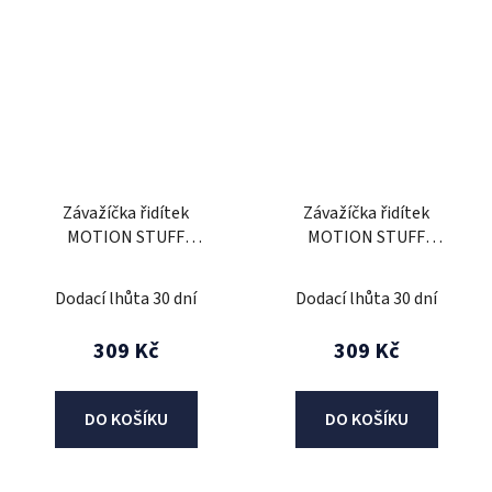
Závažíčka řidítek
Závažíčka řidítek
MOTION STUFF
MOTION STUFF
ORIGINAL červená (d13-
ORIGINAL červená (d18-
17mm)
20mm)
Dodací lhůta 30 dní
Dodací lhůta 30 dní
309 Kč
309 Kč
DO KOŠÍKU
DO KOŠÍKU