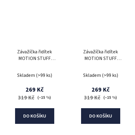
Závažíčka řidítek
Závažíčka řidítek
MOTION STUFF
MOTION STUFF
ADVANCED červená (d18-
ADVANCED modrá (d18-
20mm)
20mm)
Skladem
(>99 ks)
Skladem
(>99 ks)
269 Kč
269 Kč
319 Kč
319 Kč
(–15 %)
(–15 %)
DO KOŠÍKU
DO KOŠÍKU