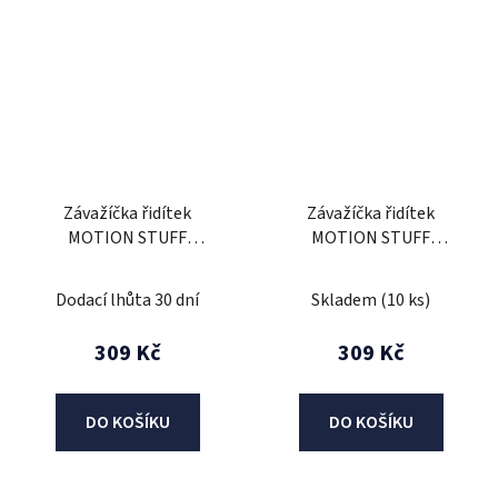
Závažíčka řidítek
Závažíčka řidítek
MOTION STUFF
MOTION STUFF
ORIGINAL modrá (d13-
ORIGINAL modrá (d18-
17mm)
20mm)
Dodací lhůta 30 dní
Skladem
(10 ks)
309 Kč
309 Kč
DO KOŠÍKU
DO KOŠÍKU