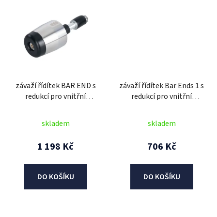
závaží řídítek BAR END s
závaží řídítek Bar Ends 1 s
redukcí pro vnitřní
redukcí pro vnitřní
průměr 13 a 18 mm
průměr 13 a 18 mm
(vnější 22 a 28,6 mm),
(vnější 22 a 28,6 mm),
skladem
skladem
OXFORD (stříbrné/černé,
OXFORD (modrý elox,
pár)
pár)
1 198 Kč
706 Kč
DO KOŠÍKU
DO KOŠÍKU