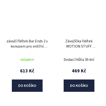
závaží řídítek Bar Ends 2 s
Závažíčka řidítek
konusem pro vnitřní
MOTION STUFF
průměr 13 a 18 mm
ADVANCED černý (d18-
(vnější 22 a 28,6 mm),
20mm)
skladem
Dodací lhůta 30 dní
OXFORD (červené, pár)
613 Kč
469 Kč
DO KOŠÍKU
DO KOŠÍKU