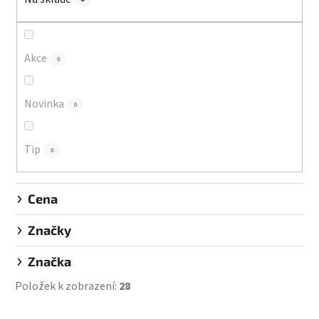
p
r
o
d
Akce
0
u
k
Novinka
0
t
ů
Tip
0
Cena
Značky
Značka
Položek k zobrazení:
28