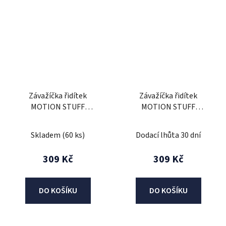
Závažíčka řidítek
Závažíčka řidítek
MOTION STUFF
MOTION STUFF
ORIGINAL zlatá (d13-
ORIGINAL zlatá (d18-
17mm)
20mm)
Skladem
(60 ks)
Dodací lhůta 30 dní
309 Kč
309 Kč
DO KOŠÍKU
DO KOŠÍKU