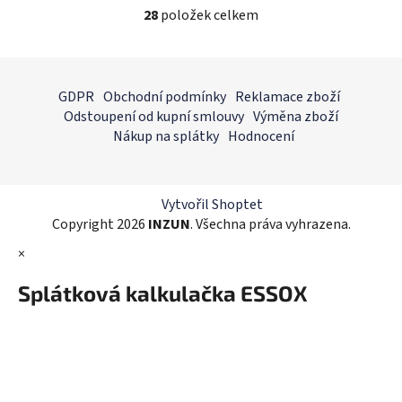
28
položek celkem
O
v
l
Z
á
á
GDPR
Obchodní podmínky
Reklamace zboží
d
p
Odstoupení od kupní smlouvy
Výměna zboží
a
a
Nákup na splátky
Hodnocení
c
t
í
í
p
r
Vytvořil Shoptet
v
Copyright 2026
INZUN
. Všechna práva vyhrazena.
k
×
y
v
Splátková kalkulačka ESSOX
ý
p
i
s
u