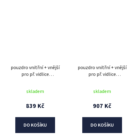
pouzdro vnitřní + vnější
pouzdro vnitřní + vnější
pro př. vidlice
pro př. vidlice
MARZOCCHI/SACHS 48
MARZOCCHI/WP 45 mm,
mm, SKF (2 ks)
SKF (2 ks)
skladem
skladem
839 Kč
907 Kč
DO KOŠÍKU
DO KOŠÍKU