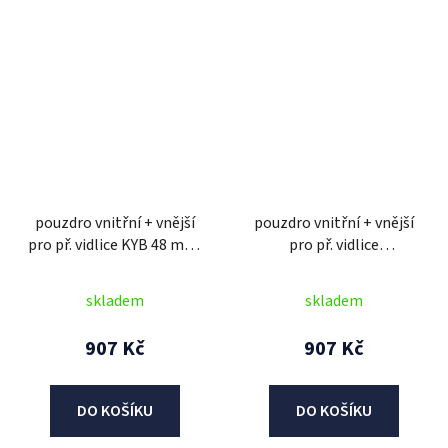
pouzdro vnitřní + vnější
pouzdro vnitřní + vnější
pro př. vidlice KYB 48 mm,
pro př. vidlice
SKF (2 ks)
MARZOCCHI 50 mm, SKF
(2 ks)
skladem
skladem
907 Kč
907 Kč
DO KOŠÍKU
DO KOŠÍKU