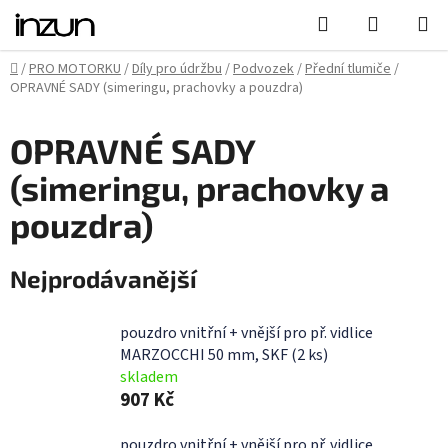
Přejít
Hledat
NÁKUPN
na
KOŠÍK
obsah
Domů
/
PRO MOTORKU
/
Díly pro údržbu
/
Podvozek
/
Přední tlumiče
/
OPRAVNÉ SADY (simeringu, prachovky a pouzdra)
OPRAVNÉ SADY
(simeringu, prachovky a
pouzdra)
Nejprodávanější
pouzdro vnitřní + vnější pro př. vidlice
MARZOCCHI 50 mm, SKF (2 ks)
skladem
907 Kč
pouzdro vnitřní + vnější pro př. vidlice