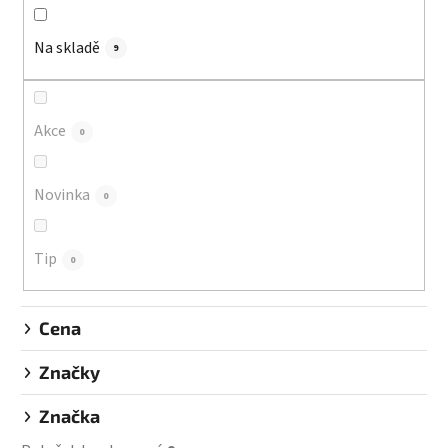
n
í
Na skladě
p
9
r
o
d
Akce
0
u
k
Novinka
0
t
ů
Tip
0
Cena
Značky
Značka