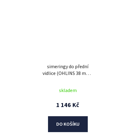
simeringy do přední
vidlice (OHLINS 38 mm),
SKF (zelené)
skladem
1 146 Kč
DO KOŠÍKU