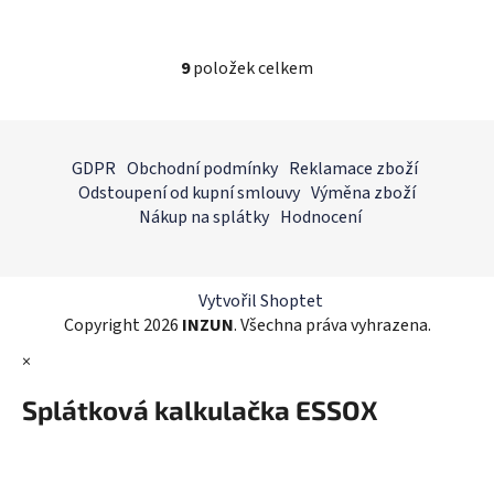
9
položek celkem
O
v
l
Z
á
á
GDPR
Obchodní podmínky
Reklamace zboží
d
p
Odstoupení od kupní smlouvy
Výměna zboží
a
a
Nákup na splátky
Hodnocení
c
t
í
í
p
r
Vytvořil Shoptet
v
Copyright 2026
INZUN
. Všechna práva vyhrazena.
k
×
y
v
Splátková kalkulačka ESSOX
ý
p
i
s