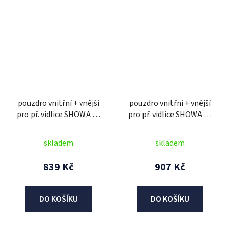
pouzdro vnitřní + vnější
pouzdro vnitřní + vnější
pro př. vidlice SHOWA 48
pro př. vidlice SHOWA 49
mm, SKF (2 ks)
mm, SKF (2 ks)
skladem
skladem
839 Kč
907 Kč
DO KOŠÍKU
DO KOŠÍKU