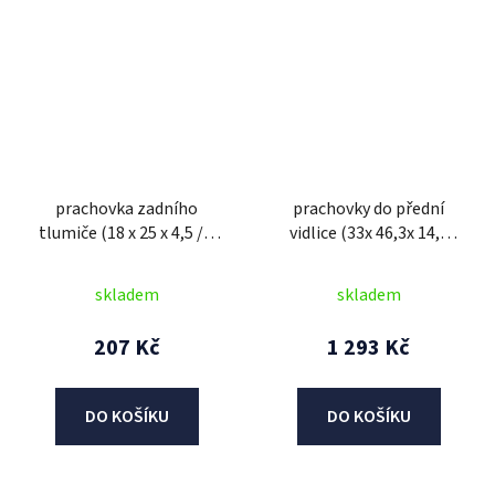
prachovka zadního
prachovky do přední
tlumiče (18 x 25 x 4,5 / 7
vidlice (33x 46,3x 14,7
mm), SHOWA
mm), ATHENA (sada pro
repasi 2 tlum.)
skladem
skladem
207 Kč
1 293 Kč
DO KOŠÍKU
DO KOŠÍKU