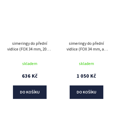
simeringy do přední
simeringy do přední
vidlice (FOX 34 mm, 2012-
vidlice (FOX 34 mm, all
2015), SKF (zelené)
2016-2023, DC), SKF
(zeleno-červené)
skladem
skladem
636 Kč
1 050 Kč
DO KOŠÍKU
DO KOŠÍKU