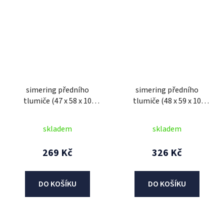
simering předního
simering předního
tlumiče (47 x 58 x 10
tlumiče (48 x 59 x 10
mm), SHOWA
mm), SHOWA
skladem
skladem
269 Kč
326 Kč
DO KOŠÍKU
DO KOŠÍKU