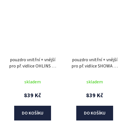
pouzdro vnitřní + vnější
pouzdro vnitřní + vnější
pro př. vidlice OHLINS 43
pro př. vidlice SHOWA 37
mm, SKF (2 ks)
mm, SKF (2 ks)
skladem
skladem
839 Kč
839 Kč
DO KOŠÍKU
DO KOŠÍKU