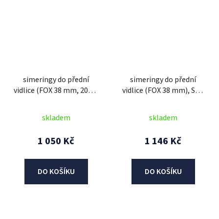
simeringy do přední
simeringy do přední
vidlice (FOX 38 mm, 2021-
vidlice (FOX 38 mm), SKF
2023, DC), SKF (zeleno-
(zelené)
červené)
skladem
skladem
1 050 Kč
1 146 Kč
DO KOŠÍKU
DO KOŠÍKU