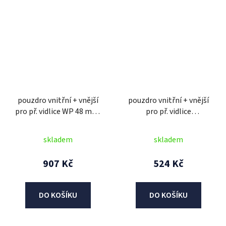
pouzdro vnitřní + vnější
pouzdro vnitřní + vnější
pro př. vidlice WP 48 mm,
pro př. vidlice
SKF (2 ks)
WP/MARZOCCHI 35 mm,
SKF (2 ks)
skladem
skladem
907 Kč
524 Kč
DO KOŠÍKU
DO KOŠÍKU