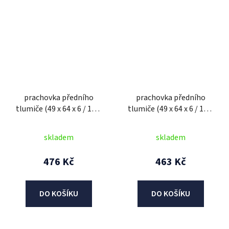
prachovka předního
prachovka předního
tlumiče (49 x 64 x 6 / 13,5
tlumiče (49 x 64 x 6 / 13,5
mm), SHOWA
mm), SHOWA
skladem
skladem
476 Kč
463 Kč
DO KOŠÍKU
DO KOŠÍKU