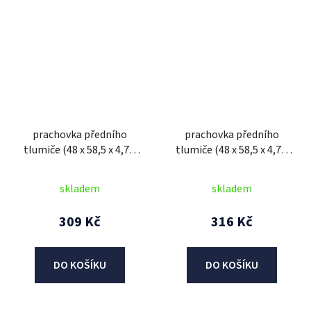
prachovka předního
prachovka předního
tlumiče (48 x 58,5 x 4,7 /
tlumiče (48 x 58,5 x 4,7 /
11,6 mm), SHOWA
11,6 mm), SHOWA
skladem
skladem
309 Kč
316 Kč
DO KOŠÍKU
DO KOŠÍKU