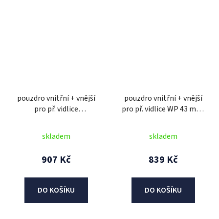
pouzdro vnitřní + vnější
pouzdro vnitřní + vnější
pro př. vidlice
pro př. vidlice WP 43 mm,
SHOWA/SACHS 43 mm,
SKF (2 ks)
SKF (2 ks)
skladem
skladem
907 Kč
839 Kč
DO KOŠÍKU
DO KOŠÍKU