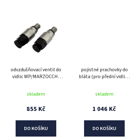
odvzdušňovací ventil do
pojistné prachovky do
vidlic WP/MARZOCCHI
bláta (pro přední vidlice
M4, RTECH (pár, černá)
WP/Öhlins 48 mm), SKF
(sada 2 ks vč. závlaček)
skladem
skladem
855 Kč
1 046 Kč
DO KOŠÍKU
DO KOŠÍKU