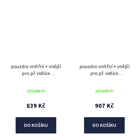
pouzdro vnitřní + vnější
pouzdro vnitřní + vnější
pro př. vidlice
pro př. vidlice
MARZOCCHI/SACHS 48
MARZOCCHI/WP 45 mm,
mm, SKF (2 ks)
SKF (2 ks)
skladem
skladem
839 Kč
907 Kč
DO KOŠÍKU
DO KOŠÍKU