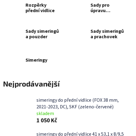
Rozpěrky
Sady pro
přední vidlice
úpravu
předních vidlic
SHOWA SFF AIR
TAC
Sady simeringů
Sady simeringů
a pouzder
a prachovek
Simeringy
Nejprodávanější
simeringy do přední vidlice (FOX 38 mm,
2021-2023, DC), SKF (zeleno-červené)
skladem
1 050 Kč
simeringy do přední vidlice 41 x 53,1 x 8/9,5