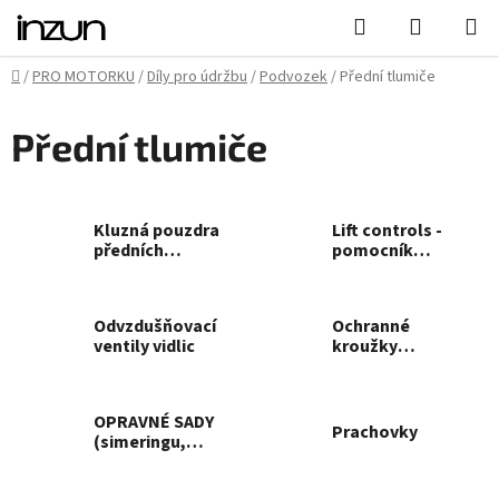
Přejít
Hledat
NÁKUPN
na
KOŠÍK
obsah
Domů
/
PRO MOTORKU
/
Díly pro údržbu
/
Podvozek
/
Přední tlumiče
Přední tlumiče
Kluzná pouzdra
Lift controls -
předních
pomocník
tlumičů
startu
INNTECK
Odvzdušňovací
Ochranné
ventily vidlic
kroužky
předních
tlumičů
OPRAVNÉ SADY
Prachovky
(simeringu,
prachovky a
pouzdra)