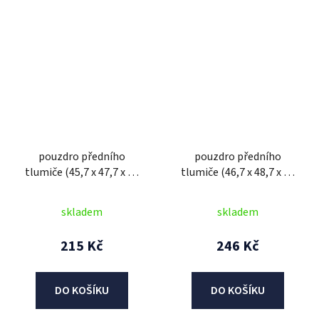
pouzdro předního
pouzdro předního
tlumiče (45,7 x 47,7 x 20
tlumiče (46,7 x 48,7 x 20
mm), SHOWA
mm), SHOWA
skladem
skladem
215 Kč
246 Kč
DO KOŠÍKU
DO KOŠÍKU