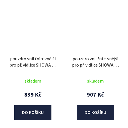
pouzdro vnitřní + vnější
pouzdro vnitřní + vnější
pro př. vidlice SHOWA 43
pro př. vidlice SHOWA 45
mm, SKF (2 ks)
mm, SKF (2 ks)
skladem
skladem
839 Kč
907 Kč
DO KOŠÍKU
DO KOŠÍKU