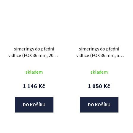
simeringy do přední
simeringy do přední
vidlice (FOX 36 mm, 2007-
vidlice (FOX 36 mm, all
2014), SKF (zelené)
2015-2023, DC), SKF
(zeleno-červené)
skladem
skladem
1 146 Kč
1 050 Kč
DO KOŠÍKU
DO KOŠÍKU