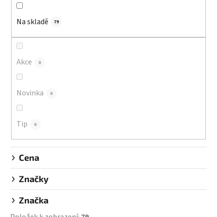
í
Na skladě
p
79
r
o
d
Akce
0
u
k
Novinka
0
t
ů
Tip
0
Cena
Značky
Značka