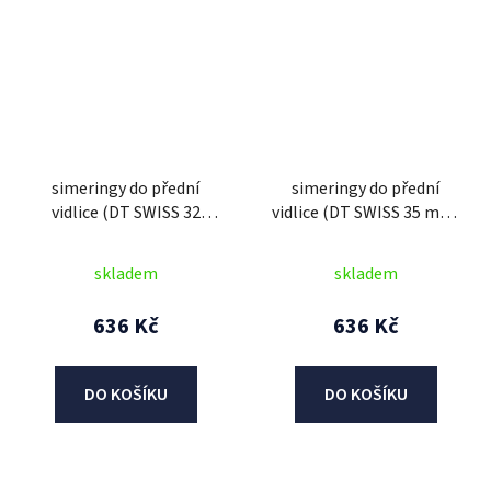
simeringy do přední
simeringy do přední
vidlice (DT SWISS 32
vidlice (DT SWISS 35 mm,
mm), SKF (zelené)
2019-2023, SKF (zelené)
skladem
skladem
636 Kč
636 Kč
DO KOŠÍKU
DO KOŠÍKU