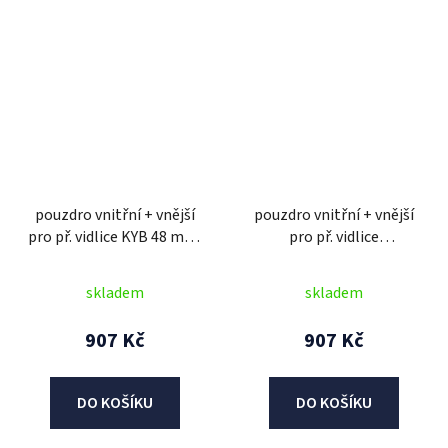
pouzdro vnitřní + vnější
pouzdro vnitřní + vnější
pro př. vidlice KYB 48 mm,
pro př. vidlice
SKF (2 ks)
MARZOCCHI 50 mm, SKF
(2 ks)
skladem
skladem
907 Kč
907 Kč
DO KOŠÍKU
DO KOŠÍKU