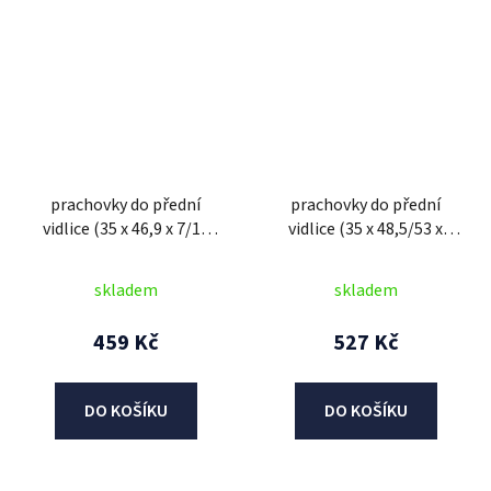
prachovky do přední
prachovky do přední
vidlice (35 x 46,9 x 7/12
vidlice (35 x 48,5/53 x
mm), ATHENA (sada pro
5,8/15 mm), ATHENA
repasi 2 tlum.)
(sada pro repasi 2 tlum.)
skladem
skladem
459 Kč
527 Kč
DO KOŠÍKU
DO KOŠÍKU