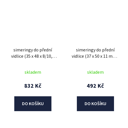
simeringy do přední
simeringy do přední
vidlice (35 x 48 x 8/10,5
vidlice (37 x 50 x 11 mm),
mm), ATHENA (sada pro
ATHENA (sada pro repasi
repasi 2 tlum.)
2 tlum.)
skladem
skladem
832 Kč
492 Kč
DO KOŠÍKU
DO KOŠÍKU