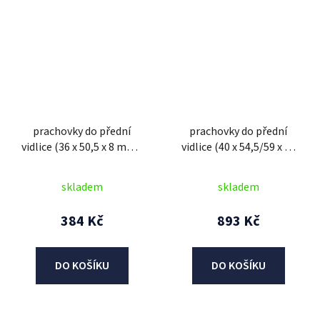
prachovky do přední
prachovky do přední
vidlice (36 x 50,5 x 8 mm),
vidlice (40 x 54,5/59 x 15
ATHENA (sada pro repasi
mm, Showa 41 mm),
2 tlum.)
ATHENA (sada pro repasi
skladem
skladem
2 tlum.)
384 Kč
893 Kč
DO KOŠÍKU
DO KOŠÍKU