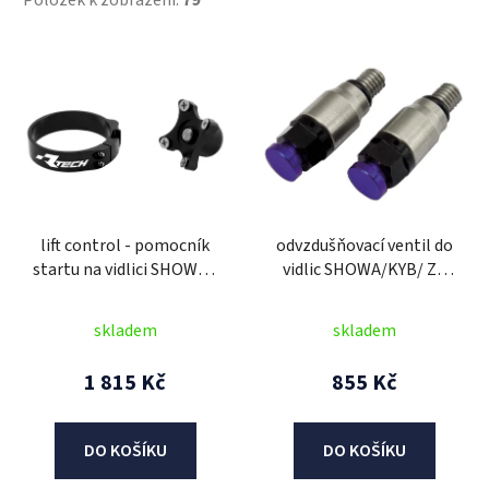
Položek k zobrazení:
79
V
ý
p
i
s
p
r
lift control - pomocník
odvzdušňovací ventil do
o
startu na vidlici SHOWA -
vidlic SHOWA/KYB/ ZF
d
vnější průměr 57 mm
SACHS M5, RTECH (pár,
u
(250-450 CRF/KXF/YZF),
modrá)
skladem
skladem
k
RTECH (černý)
t
1 815 Kč
855 Kč
ů
DO KOŠÍKU
DO KOŠÍKU