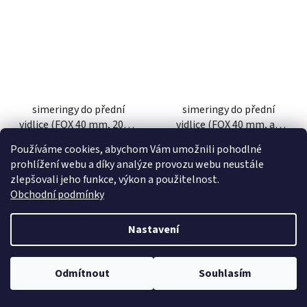
simeringy do přední
simeringy do přední
vidlice (FOX 40 mm, 2005-
vidlice (FOX 40 mm, all
2015), SKF (zelené)
2016-2023, DC), SKF
Používáme cookies, abychom Vám umožnili pohodlné
(zeleno-červené)
skladem
skladem
prohlížení webu a díky analýze provozu webu neustále
zlepšovali jeho funkce, výkon a použitelnost.
636 Kč
1 050 Kč
Obchodní podmínky
Nastavení
DO KOŠÍKU
DO KOŠÍKU
Odmítnout
Souhlasím