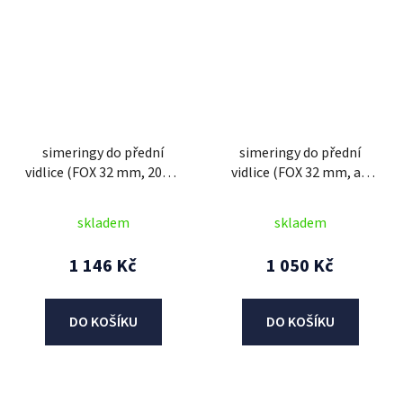
simeringy do přední
simeringy do přední
vidlice (FOX 32 mm, 2003-
vidlice (FOX 32 mm, all
2015), SKF (zelené)
2016-2023, DC), SKF
(zeleno-červené)
skladem
skladem
1 146 Kč
1 050 Kč
DO KOŠÍKU
DO KOŠÍKU