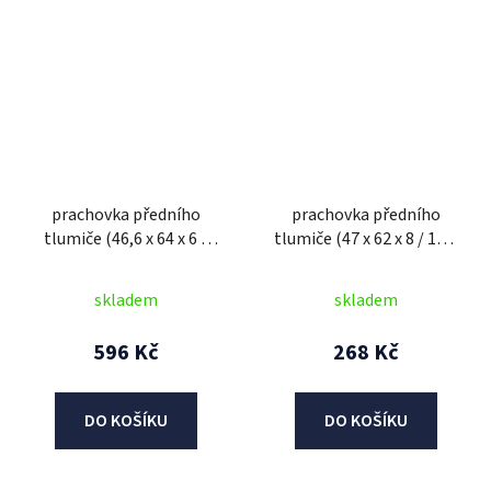
prachovka předního
prachovka předního
tlumiče (46,6 x 64 x 6 /
tlumiče (47 x 62 x 8 / 10,3
10,5 mm), SHOWA
mm), SHOWA
skladem
skladem
596 Kč
268 Kč
DO KOŠÍKU
DO KOŠÍKU