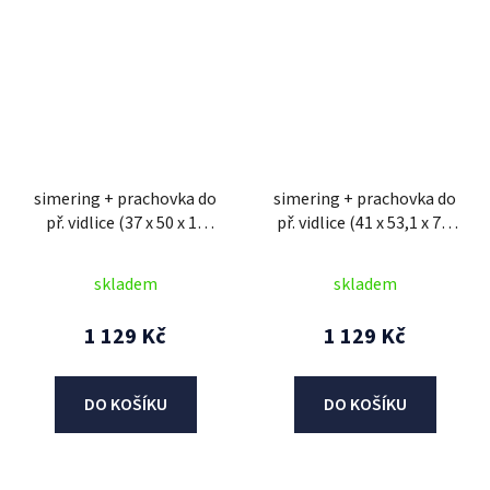
simering + prachovka do
simering + prachovka do
př. vidlice (37 x 50 x 11
př. vidlice (41 x 53,1 x 7,5
mm, Showa 37 mm), SKF
mm, KYB 41 mm), SKF
skladem
skladem
1 129 Kč
1 129 Kč
DO KOŠÍKU
DO KOŠÍKU