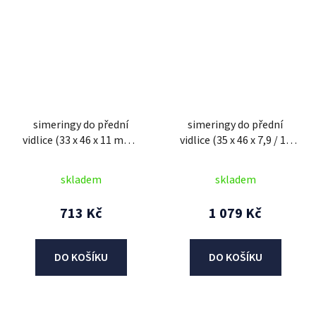
simeringy do přední
simeringy do přední
vidlice (33 x 46 x 11 mm),
vidlice (35 x 46 x 7,9 / 11
ATHENA (sada pro repasi
mm), ATHENA (sada pro
2 tlum.)
repasi 2 tlum.)
skladem
skladem
713 Kč
1 079 Kč
DO KOŠÍKU
DO KOŠÍKU