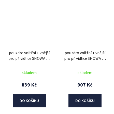
pouzdro vnitřní + vnější
pouzdro vnitřní + vnější
pro př. vidlice SHOWA 41
pro př. vidlice SHOWA 41
mm, SKF (2 ks)
mm, SKF (2 ks)
skladem
skladem
839 Kč
907 Kč
DO KOŠÍKU
DO KOŠÍKU