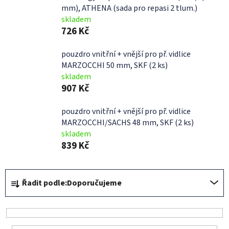
mm), ATHENA (sada pro repasi 2 tlum.)
skladem
726 Kč
pouzdro vnitřní + vnější pro př. vidlice
MARZOCCHI 50 mm, SKF (2 ks)
skladem
907 Kč
pouzdro vnitřní + vnější pro př. vidlice
MARZOCCHI/SACHS 48 mm, SKF (2 ks)
skladem
839 Kč
Ř
Řadit podle:
Doporučujeme
a
z
e
n