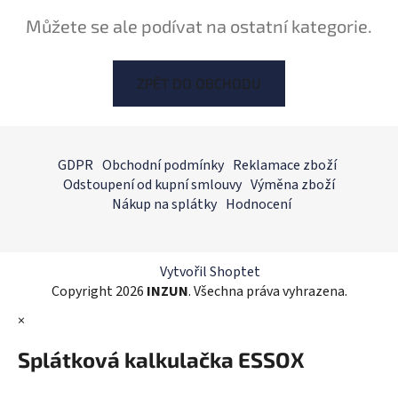
Můžete se ale podívat na ostatní kategorie.
ZPĚT DO OBCHODU
Z
á
GDPR
Obchodní podmínky
Reklamace zboží
p
Odstoupení od kupní smlouvy
Výměna zboží
a
Nákup na splátky
Hodnocení
t
í
Vytvořil Shoptet
Copyright 2026
INZUN
. Všechna práva vyhrazena.
×
Splátková kalkulačka ESSOX