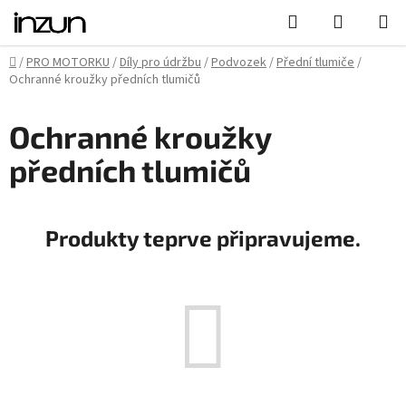
Přejít
Hledat
NÁKUPN
na
KOŠÍK
obsah
Domů
/
PRO MOTORKU
/
Díly pro údržbu
/
Podvozek
/
Přední tlumiče
/
Ochranné kroužky předních tlumičů
Ochranné kroužky
předních tlumičů
Produkty teprve připravujeme.