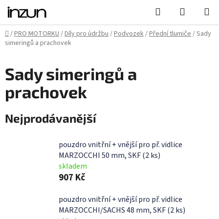
Přejít
Hledat
NÁKUPN
na
KOŠÍK
obsah
Domů
/
PRO MOTORKU
/
Díly pro údržbu
/
Podvozek
/
Přední tlumiče
/
Sady
simeringů a prachovek
Sady simeringů a
prachovek
Nejprodávanější
pouzdro vnitřní + vnější pro př. vidlice
MARZOCCHI 50 mm, SKF (2 ks)
skladem
907 Kč
pouzdro vnitřní + vnější pro př. vidlice
MARZOCCHI/SACHS 48 mm, SKF (2 ks)