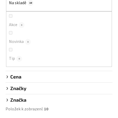
Na skladě
p
10
r
o
d
Akce
0
u
k
Novinka
0
t
ů
Tip
0
Cena
Značky
Značka
Položek k zobrazení:
10