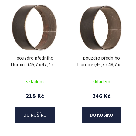
V
ý
p
i
s
p
r
pouzdro předního
pouzdro předního
o
tlumiče (45,7 x 47,7 x 20
tlumiče (46,7 x 48,7 x 20
d
mm), SHOWA
mm), SHOWA
u
skladem
skladem
k
t
215 Kč
246 Kč
ů
DO KOŠÍKU
DO KOŠÍKU