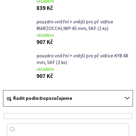
skladem
839 Kč
pouzdro vnitřní + vnější pro př. vidlice
MARZOCCHI/WP 45 mm, SKF (2 ks)
skladem
907 Kč
pouzdro vnitřní + vnější pro př. vidlice KYB 48
mm, SKF (2 ks)
skladem
907 Kč
Ř
Řadit podle:
Doporučujeme
a
z
e
n
í