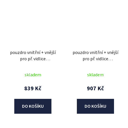
pouzdro vnitřní + vnější
pouzdro vnitřní + vnější
pro př. vidlice
pro př. vidlice
MARZOCCHI/SACHS 48
MARZOCCHI/WP 45 mm,
mm, SKF (2 ks)
SKF (2 ks)
skladem
skladem
839 Kč
907 Kč
DO KOŠÍKU
DO KOŠÍKU