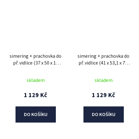
simering + prachovka do
simering + prachovka do
př. vidlice (37 x 50 x 11
př. vidlice (41 x 53,1 x 7,5
mm, Showa 37 mm), SKF
mm, KYB 41 mm), SKF
skladem
skladem
1 129 Kč
1 129 Kč
DO KOŠÍKU
DO KOŠÍKU