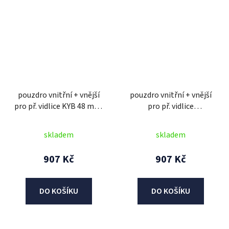
pouzdro vnitřní + vnější
pouzdro vnitřní + vnější
pro př. vidlice KYB 48 mm,
pro př. vidlice
SKF (2 ks)
MARZOCCHI 50 mm, SKF
(2 ks)
skladem
skladem
907 Kč
907 Kč
DO KOŠÍKU
DO KOŠÍKU