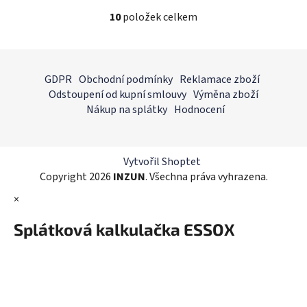
10
položek celkem
O
v
l
Z
á
á
GDPR
Obchodní podmínky
Reklamace zboží
d
p
Odstoupení od kupní smlouvy
Výměna zboží
a
a
Nákup na splátky
Hodnocení
c
t
í
í
p
r
Vytvořil Shoptet
v
Copyright 2026
INZUN
. Všechna práva vyhrazena.
k
×
y
v
Splátková kalkulačka ESSOX
ý
p
i
s
u