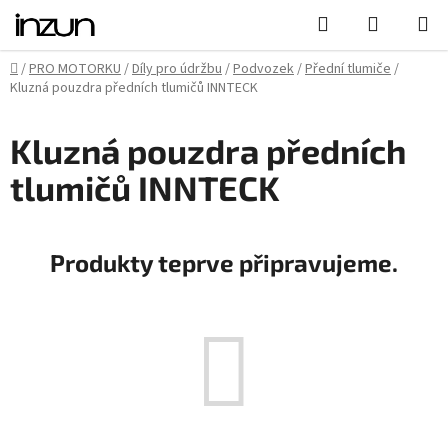
Přejít
Hledat
NÁKUPN
na
KOŠÍK
obsah
Domů
/
PRO MOTORKU
/
Díly pro údržbu
/
Podvozek
/
Přední tlumiče
/
Kluzná pouzdra předních tlumičů INNTECK
Kluzná pouzdra předních
tlumičů INNTECK
Produkty teprve připravujeme.