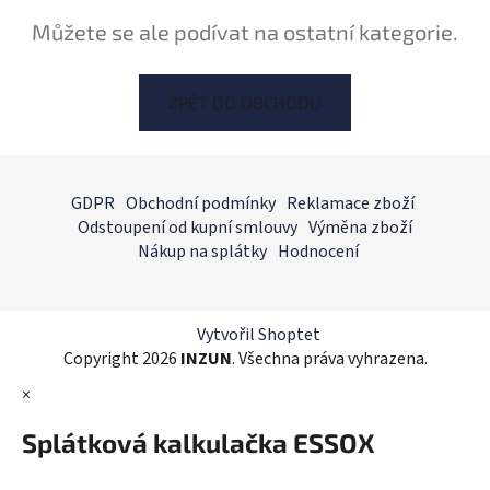
Můžete se ale podívat na ostatní kategorie.
ZPĚT DO OBCHODU
Z
á
GDPR
Obchodní podmínky
Reklamace zboží
p
Odstoupení od kupní smlouvy
Výměna zboží
a
Nákup na splátky
Hodnocení
t
í
Vytvořil Shoptet
Copyright 2026
INZUN
. Všechna práva vyhrazena.
×
Splátková kalkulačka ESSOX