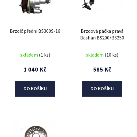
i
s
p
r
Brzdič přední BS300S-16
Brzdová páčka pravá
o
Bashan BS200/BS250
d
u
skladem
(1 ks)
skladem
(10 ks)
k
t
1 040 Kč
585 Kč
ů
DO KOŠÍKU
DO KOŠÍKU