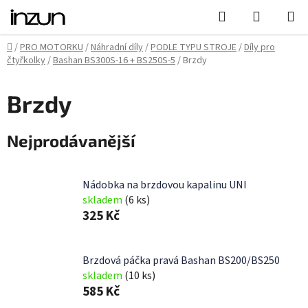
Přejít
Hledat
NÁKUPN
na
KOŠÍK
obsah
Domů
/
PRO MOTORKU
/
Náhradní díly
/
PODLE TYPU STROJE
/
Díly pro
čtyřkolky
/
Bashan BS300S-16 + BS250S-5
/
Brzdy
Brzdy
Nejprodávanější
Nádobka na brzdovou kapalinu UNI
skladem
(6 ks)
325 Kč
Brzdová páčka pravá Bashan BS200/BS250
skladem
(10 ks)
585 Kč