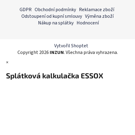
á
á
GDPR
Obchodní podmínky
Reklamace zboží
d
p
Odstoupení od kupní smlouvy
Výměna zboží
a
a
Nákup na splátky
Hodnocení
c
t
í
í
p
r
Vytvořil Shoptet
v
Copyright 2026
INZUN
. Všechna práva vyhrazena.
k
×
y
v
Splátková kalkulačka ESSOX
ý
p
i
s
u