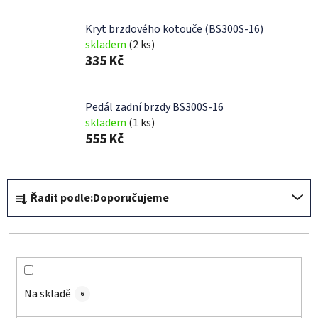
Kryt brzdového kotouče (BS300S-16)
skladem
(2 ks)
335 Kč
Pedál zadní brzdy BS300S-16
skladem
(1 ks)
555 Kč
Ř
Řadit podle:
Doporučujeme
a
z
e
n
í
Na skladě
p
6
r