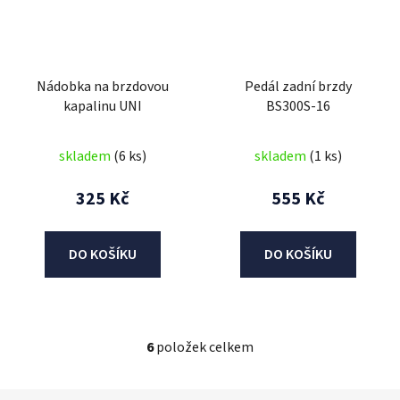
Nádobka na brzdovou
Pedál zadní brzdy
kapalinu UNI
BS300S-16
skladem
(6 ks)
skladem
(1 ks)
325 Kč
555 Kč
DO KOŠÍKU
DO KOŠÍKU
6
položek celkem
O
v
l
Z