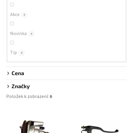
o
d
Akce
0
u
k
Novinka
0
t
ů
Tip
0
Cena
Značky
Položek k zobrazení:
6
V
ý
p