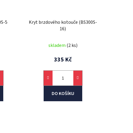
0S-5
Kryt brzdového kotouče (BS300S-
16)
skladem
(2 ks)
335 Kč
DO KOŠÍKU