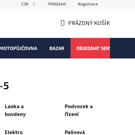
CZK
Přihlášení
Registrace
PRÁZDNÝ KOŠÍK
NÁKUPNÍ
KOŠÍK
MOTOPŮJČOVNA
BAZAR
OBJEDNAT SERVIS
-5
Lanka a
Podvozek a
bovdeny
řízení
Elektro
Palivová