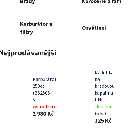
Brzdy
Karoserie a rám
Karburátor a
Osvětlení
filtry
Nejprodávanější
Nádobka
Karburátor
na
250cc
brzdovou
(BS250S-
kapalinu
5)
UNI
vyprodáno
skladem
2 980 Kč
(6 ks)
325 Kč