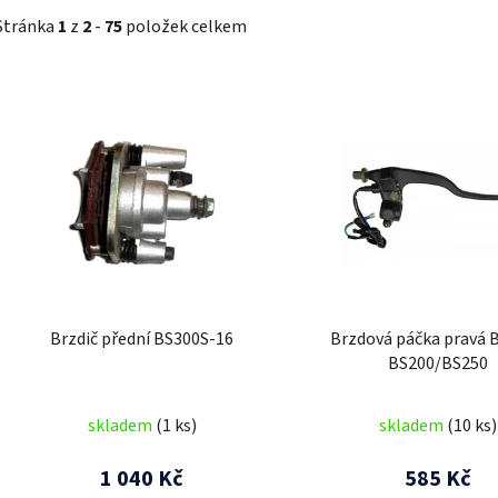
Stránka
1
z
2
-
75
položek celkem
V
ý
p
i
s
p
r
o
d
Brzdič přední BS300S-16
Brzdová páčka pravá 
u
BS200/BS250
k
t
skladem
(1 ks)
skladem
(10 ks)
ů
1 040 Kč
585 Kč