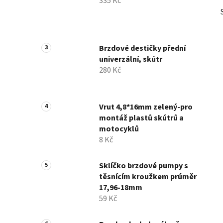
335 Kč
Brzdové destičky přední
univerzální, skútr
280 Kč
Vrut 4,8*16mm zelený-pro
montáž plastů skútrů a
motocyklů
8 Kč
Sklíčko brzdové pumpy s
těsnícím kroužkem prúměr
17,96-18mm
59 Kč