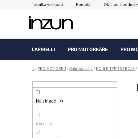
Přejít
Tabulka velikostí
Kontakt
Obchodní podmín
na
obsah
CAPIRELLI
PRO MOTORKÁŘE
PRO M
Domů
/
PRO MOTORKU
/
Náhradní díly
/
PODLE TYPU STROJE
/
P
o
s
Na skladě
t
74
r
a
Akce
0
n
n