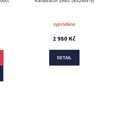
300cc
Karburátor 250cc (BS250S-5)
vyprodáno
2 980 Kč
DETAIL