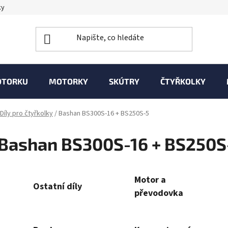
ky
OTORKU
MOTORKY
SKÚTRY
ČTYŘKOLKY
Díly pro čtyřkolky
/
Bashan BS300S-16 + BS250S-5
Bashan BS300S-16 + BS250S
Motor a
Ostatní díly
převodovka