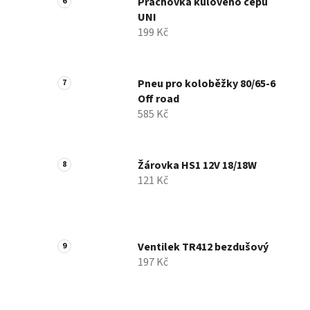
Prachovka kulového čepu
UNI
199 Kč
Pneu pro koloběžky 80/65-6
Off road
585 Kč
Žárovka HS1 12V 18/18W
121 Kč
Ventilek TR412 bezdušový
197 Kč