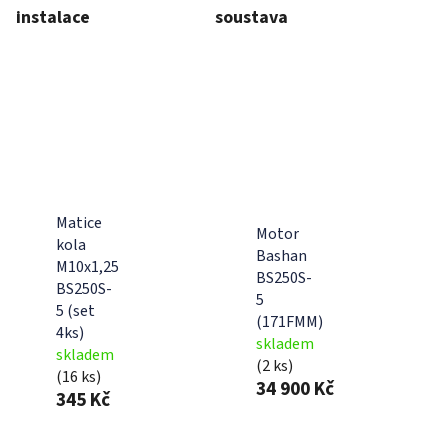
instalace
soustava
Matice
Motor
kola
Bashan
M10x1,25
BS250S-
BS250S-
5
5 (set
(171FMM)
4ks)
skladem
skladem
(2 ks)
(16 ks)
34 900 Kč
345 Kč