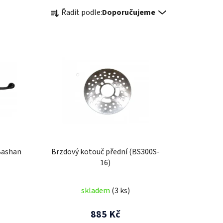
Ř
Řadit podle:
Doporučujeme
a
z
e
n
í
p
r
o
d
u
k
Bashan
Brzdový kotouč přední (BS300S-
t
16)
ů
skladem
(3 ks)
885 Kč