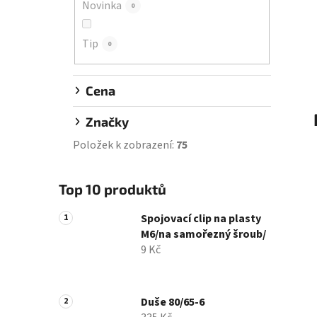
Novinka
0
í
p
Tip
a
0
n
e
Cena
l
Značky
Položek k zobrazení:
75
Top 10 produktů
Spojovací clip na plasty
M6/na samořezný šroub/
9 Kč
Duše 80/65-6