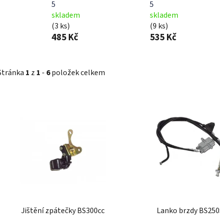
5
5
skladem
skladem
(3 ks)
(9 ks)
485 Kč
535 Kč
Stránka
1
z
1
-
6
položek celkem
V
ý
p
i
s
p
r
o
d
Jištění zpátečky BS300cc
Lanko brzdy BS250
u