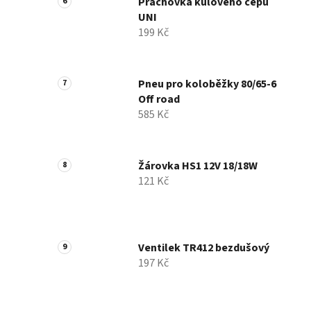
Prachovka kulového čepu
UNI
199 Kč
Pneu pro koloběžky 80/65-6
Off road
585 Kč
Žárovka HS1 12V 18/18W
121 Kč
Ventilek TR412 bezdušový
197 Kč