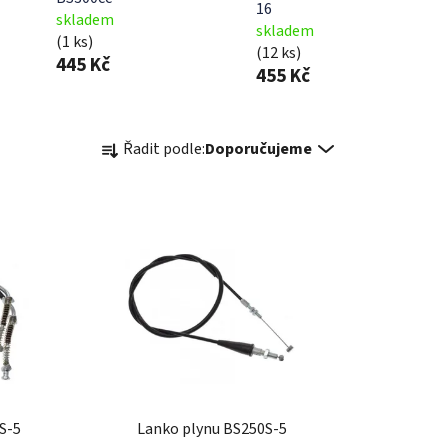
16
skladem
skladem
(1 ks)
(12 ks)
445 Kč
455 Kč
Ř
Řadit podle:
Doporučujeme
a
z
e
n
í
p
r
o
d
u
k
S-5
Lanko plynu BS250S-5
t