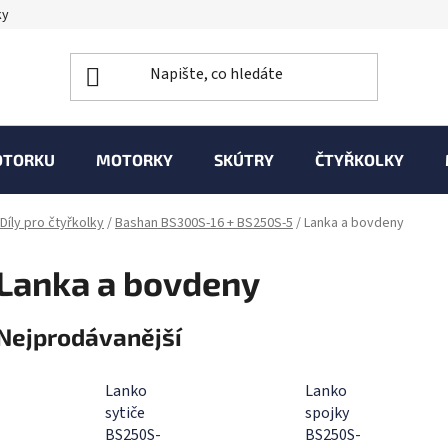
ky
OTORKU
MOTORKY
SKÚTRY
ČTYŘKOLKY
Díly pro čtyřkolky
/
Bashan BS300S-16 + BS250S-5
/
Lanka a bovdeny
Lanka a bovdeny
Nejprodávanější
Lanko
Lanko
sytiče
spojky
BS250S-
BS250S-