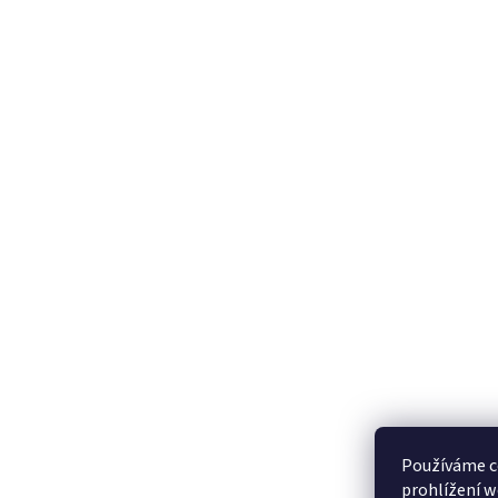
Používáme c
prohlížení w