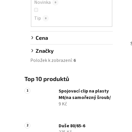
Novinka
0
í
p
Tip
a
0
n
e
Cena
l
Značky
Položek k zobrazení:
6
Top 10 produktů
Spojovací clip na plasty
M6/na samořezný šroub/
9 Kč
Duše 80/65-6