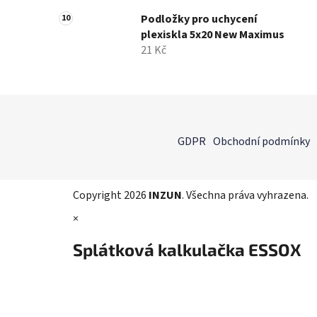
Podložky pro uchycení
plexiskla 5x20 New Maximus
21 Kč
Z
á
GDPR
Obchodní podmínky
p
a
t
Copyright 2026
INZUN
. Všechna práva vyhrazena.
í
×
Splátková kalkulačka ESSOX