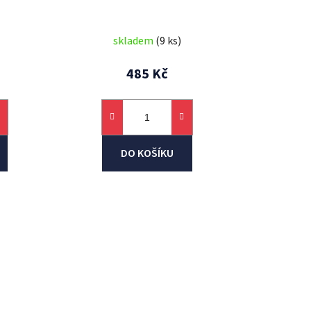
ů
skladem
(9 ks)
485 Kč
DO KOŠÍKU