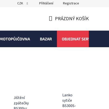
CZK
Přihlášení
Registrace
PRÁZDNÝ KOŠÍK
NÁKUPNÍ
KOŠÍK
MOTOPŮJČOVNA
BAZAR
OBJEDNAT SERVIS
Lanko
Jištění
sytiče
zpátečky
BS300S-
BS300cc