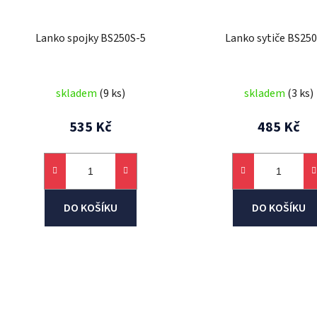
Lanko spojky BS250S-5
Lanko sytiče BS25
skladem
(9 ks)
skladem
(3 ks)
535 Kč
485 Kč
DO KOŠÍKU
DO KOŠÍKU
O
v
l
á