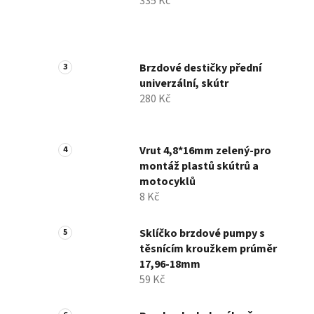
335 Kč
Brzdové destičky přední
univerzální, skútr
280 Kč
Vrut 4,8*16mm zelený-pro
montáž plastů skútrů a
motocyklů
8 Kč
Sklíčko brzdové pumpy s
těsnícím kroužkem prúměr
17,96-18mm
59 Kč