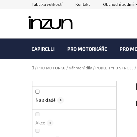
Přejít
Tabulka velikostí
Kontakt
Obchodní podmín
na
obsah
CAPIRELLI
PRO MOTORKÁŘE
PRO M
Domů
/
PRO MOTORKU
/
Náhradní díly
/
PODLE TYPU STROJE
/
P
o
s
Na skladě
t
6
r
a
Akce
0
n
n