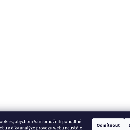
ookies, abychom Vám umožnili pohodlné
Odmítnout
ebu a díky analýze provozu webu neustále