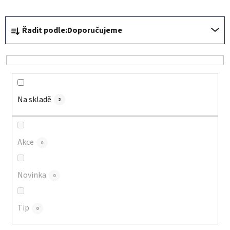
Ř
Řadit podle:
Doporučujeme
a
z
e
n
í
Na skladě
p
2
r
o
d
Akce
0
u
k
Novinka
0
t
ů
Tip
0