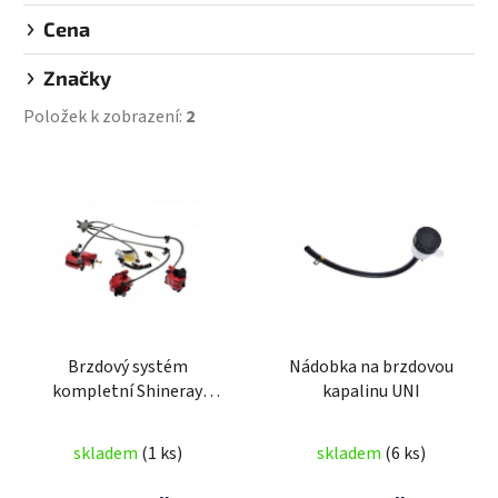
Cena
Značky
Položek k zobrazení:
2
V
ý
p
i
s
p
r
Brzdový systém
Nádobka na brzdovou
o
kompletní Shineray
kapalinu UNI
d
200ST
u
skladem
(1 ks)
skladem
(6 ks)
k
t