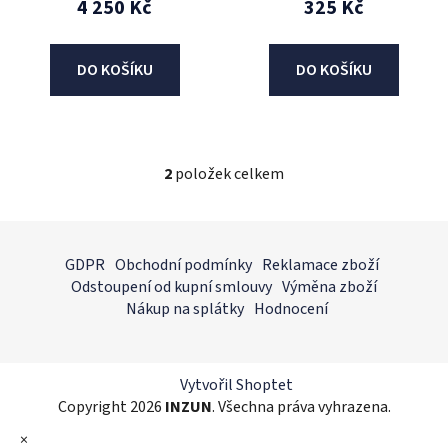
4 250 Kč
325 Kč
ů
DO KOŠÍKU
DO KOŠÍKU
2
položek celkem
O
v
l
Z
á
á
GDPR
Obchodní podmínky
Reklamace zboží
d
p
Odstoupení od kupní smlouvy
Výměna zboží
a
a
Nákup na splátky
Hodnocení
c
t
í
í
p
r
Vytvořil Shoptet
v
Copyright 2026
INZUN
. Všechna práva vyhrazena.
k
×