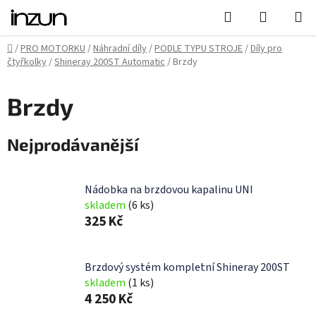
Přejít
Hledat
NÁKUPN
na
KOŠÍK
obsah
Domů
/
PRO MOTORKU
/
Náhradní díly
/
PODLE TYPU STROJE
/
Díly pro
čtyřkolky
/
Shineray 200ST Automatic
/
Brzdy
Brzdy
Nejprodávanější
Nádobka na brzdovou kapalinu UNI
skladem
(6 ks)
325 Kč
Brzdový systém kompletní Shineray 200ST
skladem
(1 ks)
4 250 Kč