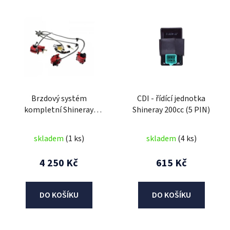
V
ý
p
i
s
p
r
Brzdový systém
CDI - řídící jednotka
o
kompletní Shineray
Shineray 200cc (5 PIN)
d
200ST
u
skladem
(1 ks)
skladem
(4 ks)
k
t
4 250 Kč
615 Kč
ů
DO KOŠÍKU
DO KOŠÍKU