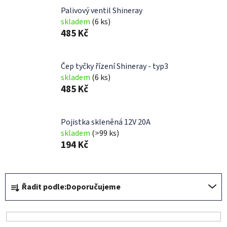
Palivový ventil Shineray
skladem
(6 ks)
485 Kč
Čep tyčky řízení Shineray - typ3
skladem
(6 ks)
485 Kč
Pojistka skleněná 12V 20A
skladem
(>99 ks)
194 Kč
Ř
Řadit podle:
Doporučujeme
a
z
e