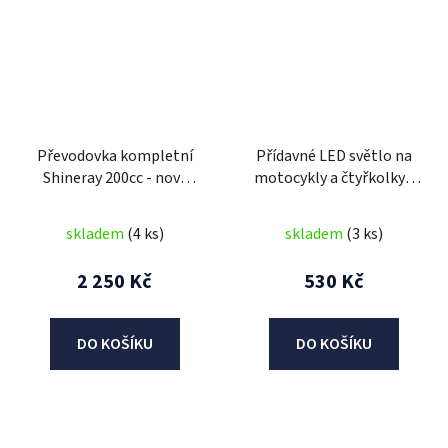
Převodovka kompletní
Přídavné LED světlo na
Shineray 200cc - nový
motocykly a čtyřkolky -
model
hranaté
skladem
(4 ks)
skladem
(3 ks)
2 250 Kč
530 Kč
DO KOŠÍKU
DO KOŠÍKU