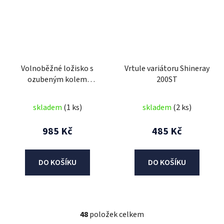
Volnoběžné ložisko s
Vrtule variátoru Shineray
ozubeným kolem
200ST
Shineray 200ST
skladem
(1 ks)
skladem
(2 ks)
985 Kč
485 Kč
DO KOŠÍKU
DO KOŠÍKU
48
položek celkem
O