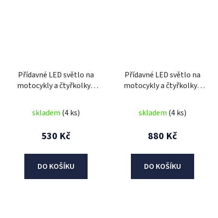
Přídavné LED světlo na
Přídavné LED světlo na
motocykly a čtyřkolky -
motocykly a čtyřkolky -
kulaté
šestihran
skladem
(4 ks)
skladem
(4 ks)
530 Kč
880 Kč
DO KOŠÍKU
DO KOŠÍKU