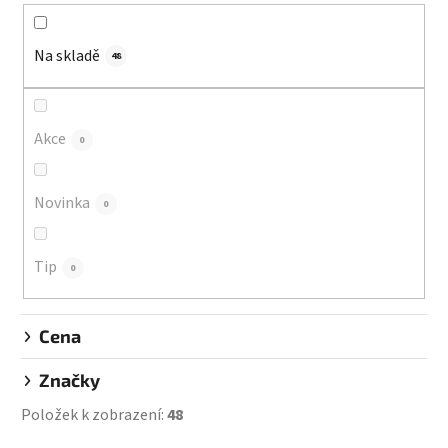
n
í
Na skladě
p
48
r
o
d
Akce
0
u
k
Novinka
0
t
ů
Tip
0
Cena
Značky
Položek k zobrazení:
48