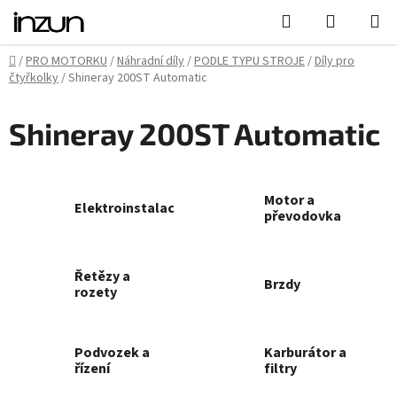
Přejít
Hledat
NÁKUPN
na
KOŠÍK
obsah
Domů
/
PRO MOTORKU
/
Náhradní díly
/
PODLE TYPU STROJE
/
Díly pro
čtyřkolky
/
Shineray 200ST Automatic
Shineray 200ST Automatic
Motor a
Elektroinstalace
převodovka
Řetězy a
Brzdy
rozety
Podvozek a
Karburátor a
řízení
filtry