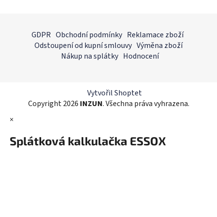
v
l
Z
á
á
GDPR
Obchodní podmínky
Reklamace zboží
d
p
Odstoupení od kupní smlouvy
Výměna zboží
a
a
Nákup na splátky
Hodnocení
c
t
í
í
p
r
Vytvořil Shoptet
v
Copyright 2026
INZUN
. Všechna práva vyhrazena.
k
×
y
v
Splátková kalkulačka ESSOX
ý
p
i
s
u