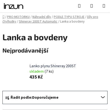
Přejít
Hledat
NÁKUPN
na
KOŠÍK
obsah
Domů
/
PRO MOTORKU
/
Náhradní díly
/
PODLE TYPU STROJE
/
Díly pro
čtyřkolky
/
Shineray 200ST Automatic
/
Lanka a bovdeny
Lanka a bovdeny
Nejprodávanější
Lanko plynu Shineray 200ST
skladem
(7 ks)
435 Kč
Ř
Řadit podle:
Doporučujeme
a
z