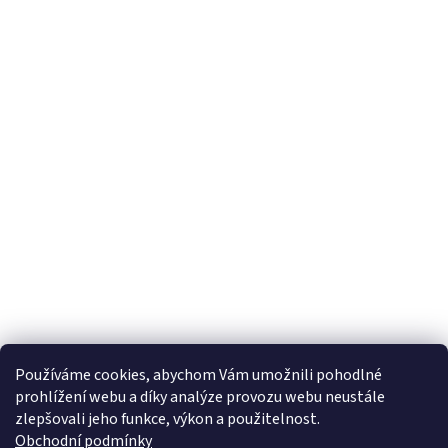
s
u
Používáme cookies, abychom Vám umožnili pohodlné
prohlížení webu a díky analýze provozu webu neustále
zlepšovali jeho funkce, výkon a použitelnost.
Obchodní podmínky