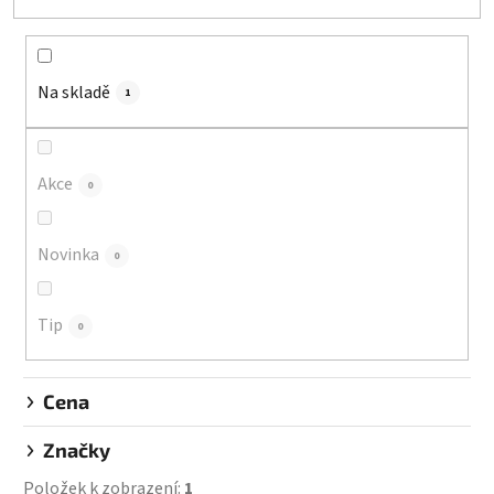
e
n
í
Na skladě
p
1
r
o
d
Akce
0
u
k
Novinka
0
t
ů
Tip
0
Cena
Značky
Položek k zobrazení:
1