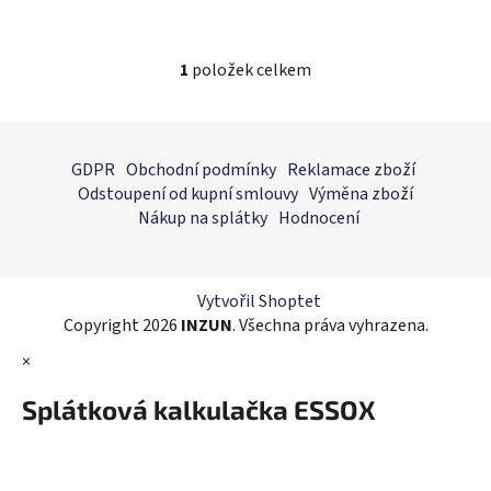
1
položek celkem
O
v
l
Z
á
á
GDPR
Obchodní podmínky
Reklamace zboží
d
p
Odstoupení od kupní smlouvy
Výměna zboží
a
a
Nákup na splátky
Hodnocení
c
t
í
í
p
r
Vytvořil Shoptet
v
Copyright 2026
INZUN
. Všechna práva vyhrazena.
k
×
y
v
Splátková kalkulačka ESSOX
ý
p
i