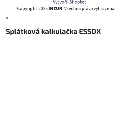
r
Vytvořil Shoptet
v
Copyright 2026
INZUN
. Všechna práva vyhrazena.
k
×
y
v
Splátková kalkulačka ESSOX
ý
p
i
s
u