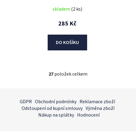
skladem
(2 ks)
285 Kč
DO KOŠÍKU
27
položek celkem
O
v
l
Z
á
á
GDPR
Obchodní podmínky
Reklamace zboží
d
p
Odstoupení od kupní smlouvy
Výměna zboží
a
a
Nákup na splátky
Hodnocení
c
t
í
í
p