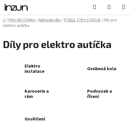
Přejít
Hledat
NÁKUPN
na
KOŠÍK
obsah
Domů
/
PRO MOTORKU
/
Náhradní díly
/
PODLE TYPU STROJE
/
Díly pro
elektro autíčka
Díly pro elektro autíčka
Elektro
Ozubená kola
instalace
Karoserie a
Podvozek a
rám
řízení
Osvětlení