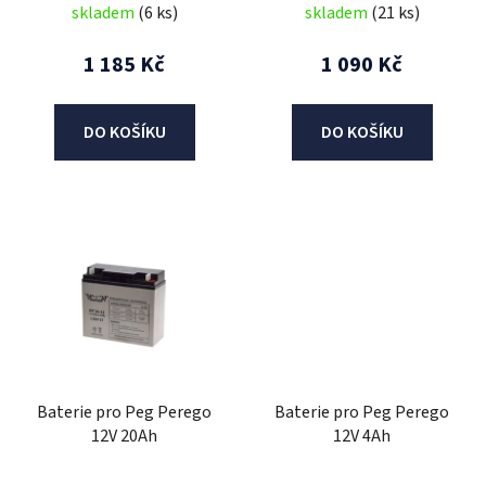
skladem
(6 ks)
skladem
(21 ks)
k
t
1 185 Kč
1 090 Kč
ů
DO KOŠÍKU
DO KOŠÍKU
Baterie pro Peg Perego
Baterie pro Peg Perego
12V 20Ah
12V 4Ah