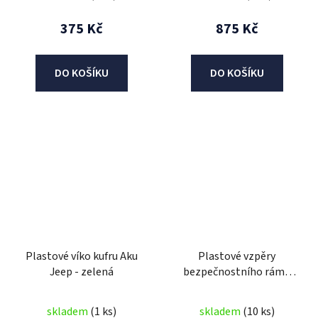
375 Kč
875 Kč
DO KOŠÍKU
DO KOŠÍKU
Plastové víko kufru Aku
Plastové vzpěry
Jeep - zelená
bezpečnostního rámu
pro Aku Jeep
skladem
(1 ks)
skladem
(10 ks)