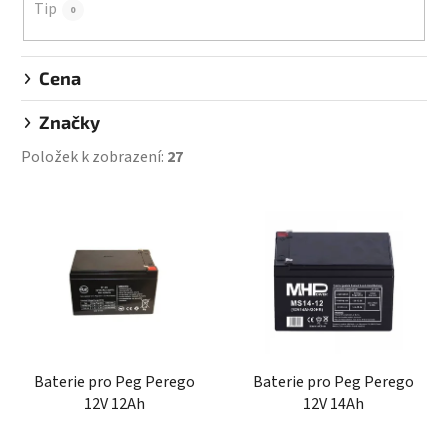
Tip
0
Cena
Značky
Položek k zobrazení:
27
V
ý
p
i
s
p
r
Baterie pro Peg Perego
Baterie pro Peg Perego
o
12V 12Ah
12V 14Ah
d
u