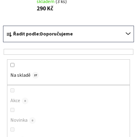
skladem
(3 ks)
290 Kč
Ř
Řadit podle:
Doporučujeme
a
z
e
n
í
Na skladě
p
27
r
o
d
Akce
0
u
k
Novinka
0
t
ů