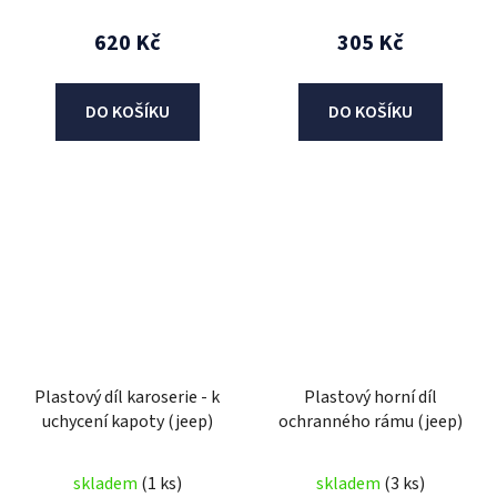
620 Kč
305 Kč
DO KOŠÍKU
DO KOŠÍKU
Plastový díl karoserie - k
Plastový horní díl
uchycení kapoty (jeep)
ochranného rámu (jeep)
skladem
(1 ks)
skladem
(3 ks)