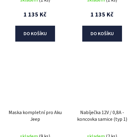
skladem
(2 ks)
skladem
(2 ks)
1 135 Kč
1 135 Kč
DO KOŠÍKU
DO KOŠÍKU
Maska kompletní pro Aku
Nabíječka 12V / 0,8A -
Jeep
koncovka samice (typ 1)
skladem
(9 ks)
skladem
(2 ks)