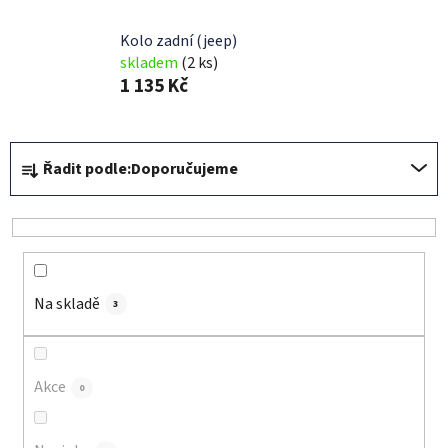
Kolo zadní (jeep)
skladem
(2 ks)
1 135 Kč
Ř
Řadit podle:
Doporučujeme
a
z
e
n
í
Na skladě
p
3
r
o
d
Akce
0
u
k