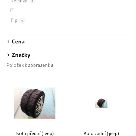
Novinka
0
t
ů
Tip
0
Cena
Značky
Položek k zobrazení:
3
V
ý
p
i
s
p
r
Kolo přední (jeep)
Kolo zadní (jeep)
o