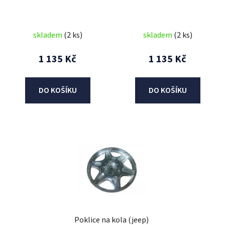
d
u
skladem
(2 ks)
skladem
(2 ks)
k
t
1 135 Kč
1 135 Kč
ů
DO KOŠÍKU
DO KOŠÍKU
Poklice na kola (jeep)