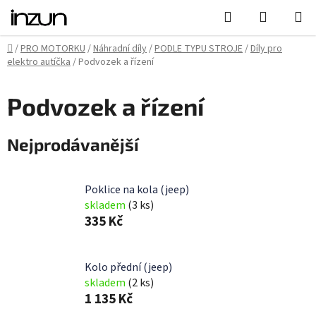
Přejít
Hledat
NÁKUPN
na
KOŠÍK
obsah
Domů
/
PRO MOTORKU
/
Náhradní díly
/
PODLE TYPU STROJE
/
Díly pro
elektro autíčka
/
Podvozek a řízení
Podvozek a řízení
Nejprodávanější
Poklice na kola (jeep)
skladem
(3 ks)
335 Kč
Kolo přední (jeep)
skladem
(2 ks)
1 135 Kč