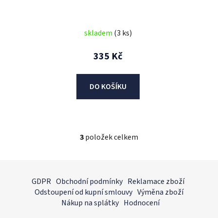
skladem
(3 ks)
335 Kč
DO KOŠÍKU
3
položek celkem
O
v
l
Z
á
á
GDPR
Obchodní podmínky
Reklamace zboží
d
p
Odstoupení od kupní smlouvy
Výměna zboží
a
a
Nákup na splátky
Hodnocení
c
t
í