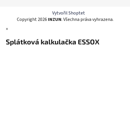
í
p
r
Vytvořil Shoptet
v
Copyright 2026
INZUN
. Všechna práva vyhrazena.
k
×
y
v
Splátková kalkulačka ESSOX
ý
p
i
s
u