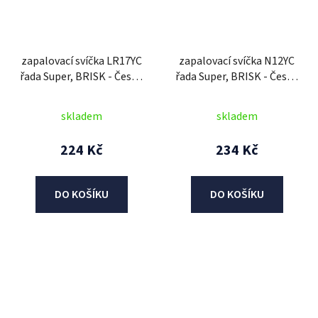
zapalovací svíčka LR17YC
zapalovací svíčka N12YC
řada Super, BRISK - Česká
řada Super, BRISK - Česká
Republika
Republika
skladem
skladem
224 Kč
234 Kč
DO KOŠÍKU
DO KOŠÍKU