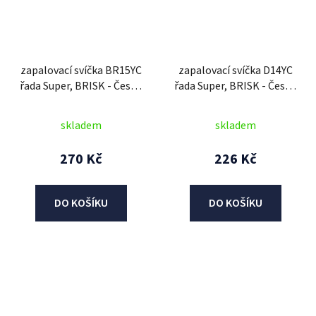
zapalovací svíčka BR15YC
zapalovací svíčka D14YC
řada Super, BRISK - Česká
řada Super, BRISK - Česká
Republika
Republika
skladem
skladem
270 Kč
226 Kč
DO KOŠÍKU
DO KOŠÍKU