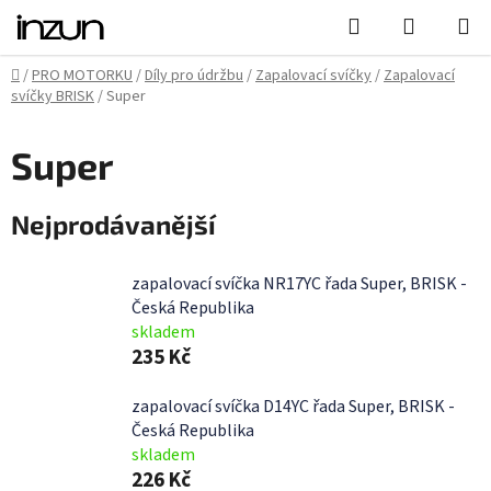
Přejít
Hledat
NÁKUPN
na
KOŠÍK
obsah
Domů
/
PRO MOTORKU
/
Díly pro údržbu
/
Zapalovací svíčky
/
Zapalovací
svíčky BRISK
/
Super
Super
Nejprodávanější
zapalovací svíčka NR17YC řada Super, BRISK -
Česká Republika
skladem
235 Kč
zapalovací svíčka D14YC řada Super, BRISK -
Česká Republika
skladem
226 Kč