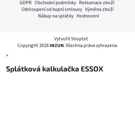
á
GDPR
Obchodní podmínky
Reklamace zboží
d
p
Odstoupení od kupní smlouvy
Výměna zboží
a
a
Nákup na splátky
Hodnocení
c
t
í
í
p
r
Vytvořil Shoptet
v
Copyright 2026
INZUN
. Všechna práva vyhrazena.
k
×
y
v
Splátková kalkulačka ESSOX
ý
p
i
s
u