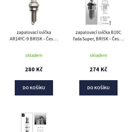
i
s
p
r
zapalovací svíčka
zapalovací svíčka B10C
o
AR14YC-9 BRISK - Česká
řada Super, BRISK - Česká
d
Republika
Republika
u
skladem
skladem
k
t
280 Kč
274 Kč
ů
DO KOŠÍKU
DO KOŠÍKU