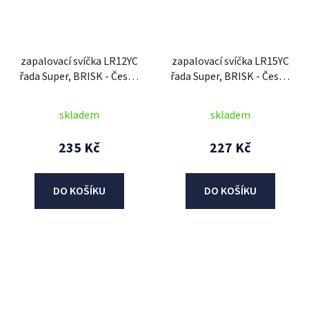
zapalovací svíčka LR12YC
zapalovací svíčka LR15YC
řada Super, BRISK - Česká
řada Super, BRISK - Česká
Republika
Republika
skladem
skladem
235 Kč
227 Kč
DO KOŠÍKU
DO KOŠÍKU