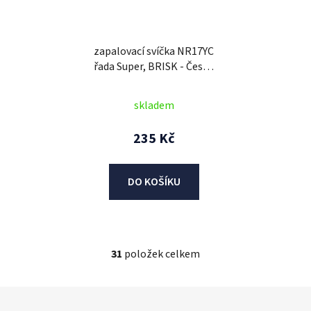
zapalovací svíčka NR17YC
řada Super, BRISK - Česká
Republika
skladem
235 Kč
DO KOŠÍKU
31
položek celkem
O
v
l
Z
á