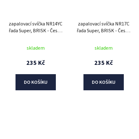
zapalovací svíčka NR14YC
zapalovací svíčka NR17C
řada Super, BRISK - Česká
řada Super, BRISK - Česká
Republika
Republika
skladem
skladem
235 Kč
235 Kč
DO KOŠÍKU
DO KOŠÍKU