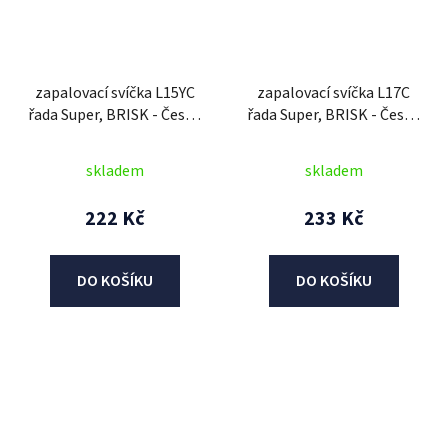
zapalovací svíčka L15YC
zapalovací svíčka L17C
řada Super, BRISK - Česká
řada Super, BRISK - Česká
Republika
Republika
skladem
skladem
222 Kč
233 Kč
DO KOŠÍKU
DO KOŠÍKU