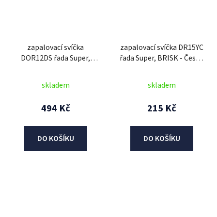
zapalovací svíčka
zapalovací svíčka DR15YC
DOR12DS řada Super,
řada Super, BRISK - Česká
BRISK - Česká Republika
Republika
skladem
skladem
494 Kč
215 Kč
DO KOŠÍKU
DO KOŠÍKU