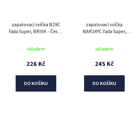
zapalovací svíčka N19C
zapalovací svíčka
řada Super, BRISK - Česká
NAR14YC řada Super,
Republika
BRISK - Česká Republika
skladem
skladem
226 Kč
245 Kč
DO KOŠÍKU
DO KOŠÍKU