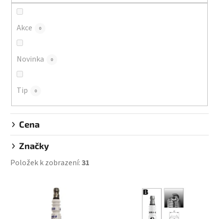
r
o
d
Akce
0
u
k
Novinka
0
t
ů
Tip
0
Cena
Značky
Položek k zobrazení:
31
V
ý
p