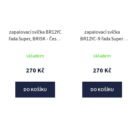
zapalovací svíčka BR12YC
zapalovací svíčka
řada Super, BRISK - Česká
BR12YC-9 řada Super,
Republika
BRISK - Česká Republika
skladem
skladem
270 Kč
270 Kč
DO KOŠÍKU
DO KOŠÍKU