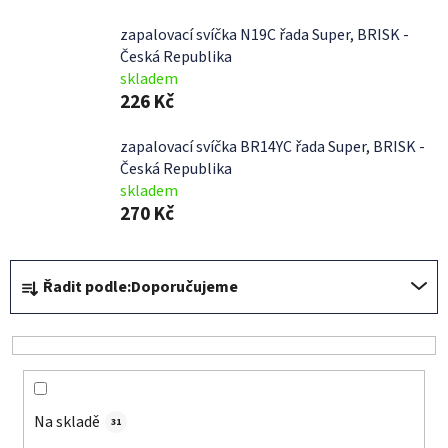
zapalovací svíčka N19C řada Super, BRISK -
Česká Republika
skladem
226 Kč
zapalovací svíčka BR14YC řada Super, BRISK -
Česká Republika
skladem
270 Kč
Ř
Řadit podle:
Doporučujeme
a
z
e
n
í
Na skladě
p
31