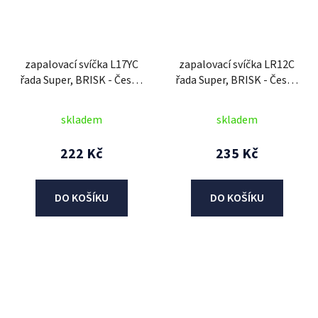
zapalovací svíčka L17YC
zapalovací svíčka LR12C
řada Super, BRISK - Česká
řada Super, BRISK - Česká
Republika
Republika
skladem
skladem
222 Kč
235 Kč
DO KOŠÍKU
DO KOŠÍKU