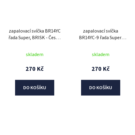
zapalovací svíčka BR14YC
zapalovací svíčka
řada Super, BRISK - Česká
BR14YC-9 řada Super,
Republika
BRISK - Česká Republika
skladem
skladem
270 Kč
270 Kč
DO KOŠÍKU
DO KOŠÍKU