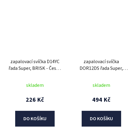
zapalovací svíčka D14YC
zapalovací svíčka
řada Super, BRISK - Česká
DOR12DS řada Super,
Republika
BRISK - Česká Republika
skladem
skladem
226 Kč
494 Kč
DO KOŠÍKU
DO KOŠÍKU