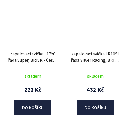
zapalovací svíčka L17YC
zapalovací svíčka LR10SL
řada Super, BRISK - Česká
řada Silver Racing, BRISK
Republika
- Česká Republika
skladem
skladem
222 Kč
432 Kč
DO KOŠÍKU
DO KOŠÍKU