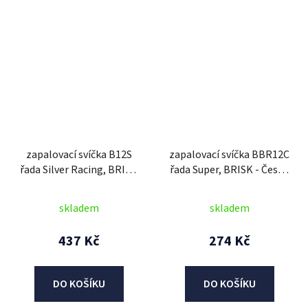
zapalovací svíčka B12S
zapalovací svíčka BBR12C
řada Silver Racing, BRISK
řada Super, BRISK - Česká
- Česká Republika
Republika
skladem
skladem
437 Kč
274 Kč
DO KOŠÍKU
DO KOŠÍKU