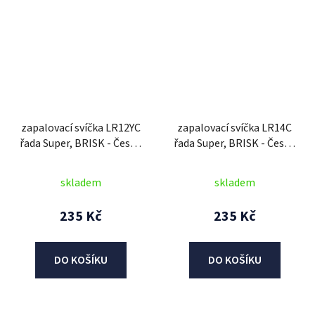
zapalovací svíčka LR12YC
zapalovací svíčka LR14C
řada Super, BRISK - Česká
řada Super, BRISK - Česká
Republika
Republika
skladem
skladem
235 Kč
235 Kč
DO KOŠÍKU
DO KOŠÍKU