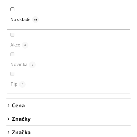
n
í
Na skladě
p
81
r
o
d
Akce
0
u
k
Novinka
0
t
ů
Tip
0
Cena
Značky
Značka