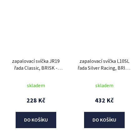
zapalovací svíčka JR19
zapalovací svíčka L10SL
řada Classic, BRISK -
řada Silver Racing, BRISK
Česká Republika
- Česká Republika
skladem
skladem
228 Kč
432 Kč
DO KOŠÍKU
DO KOŠÍKU