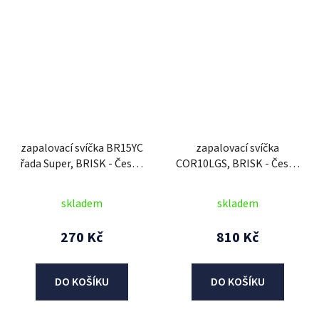
zapalovací svíčka BR15YC
zapalovací svíčka
řada Super, BRISK - Česká
COR10LGS, BRISK - Česká
Republika
Republika
skladem
skladem
270 Kč
810 Kč
DO KOŠÍKU
DO KOŠÍKU