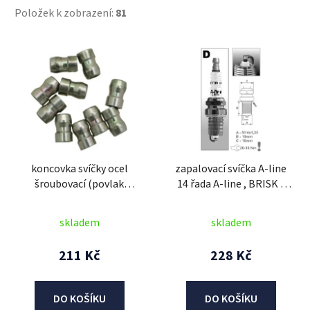
Položek k zobrazení:
81
V
ý
p
i
s
p
r
koncovka svíčky ocel
zapalovací svíčka A-line
o
šroubovací (povlak
14 řada A-line , BRISK -
d
zinek/nikl) 10kusů, BRISK
Česká Republika
u
- Česká Republika
skladem
skladem
k
t
211 Kč
228 Kč
ů
DO KOŠÍKU
DO KOŠÍKU