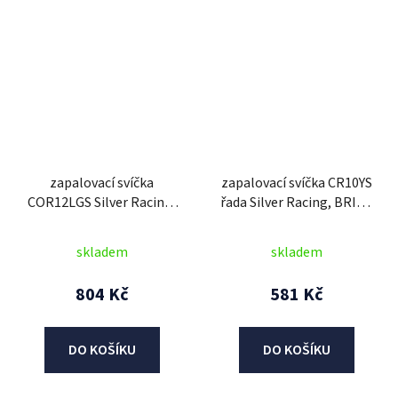
zapalovací svíčka
zapalovací svíčka CR10YS
COR12LGS Silver Racing,
řada Silver Racing, BRISK
BRISK - Česká Republika
- Česká Republika
skladem
skladem
804 Kč
581 Kč
DO KOŠÍKU
DO KOŠÍKU