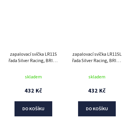
zapalovací svíčka LR11S
zapalovací svíčka LR11SL
řada Silver Racing, BRISK
řada Silver Racing, BRISK
- Česká Republika
- Česká Republika
skladem
skladem
432 Kč
432 Kč
DO KOŠÍKU
DO KOŠÍKU