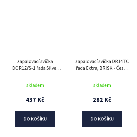
zapalovací svíčka
zapalovací svíčka DR14TC
DOR12YS-1 řada Silver
řada Extra, BRISK - Česká
Racing, BRISK - Česká
Republika
Republika
skladem
skladem
437 Kč
282 Kč
DO KOŠÍKU
DO KOŠÍKU