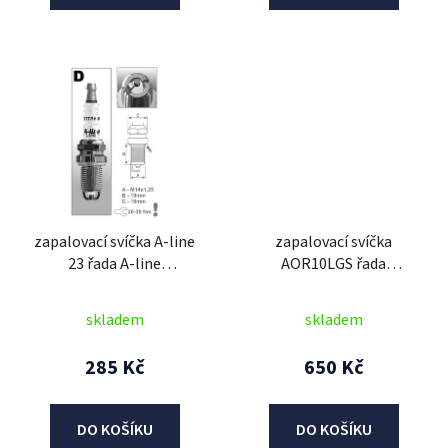
zapalovací svíčka A-line
zapalovací svíčka
23 řada A-line
AOR10LGS řada
(DR17LDCY), BRISK -
PREMIUM LGS RACING,
Česká Republika
BRISK - Česká Republika
skladem
skladem
285 Kč
650 Kč
DO KOŠÍKU
DO KOŠÍKU