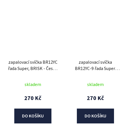
zapalovací svíčka BR12YC
zapalovací svíčka
řada Super, BRISK - Česká
BR12YC-9 řada Super,
Republika
BRISK - Česká Republika
skladem
skladem
270 Kč
270 Kč
DO KOŠÍKU
DO KOŠÍKU