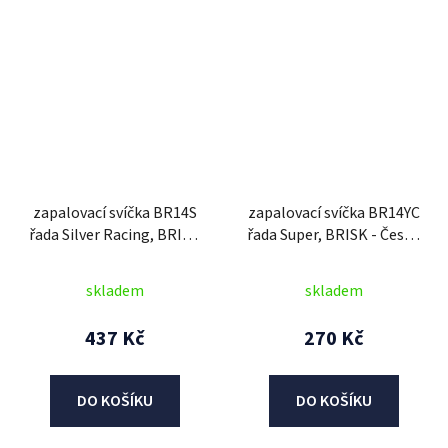
zapalovací svíčka BR14S
zapalovací svíčka BR14YC
řada Silver Racing, BRISK
řada Super, BRISK - Česká
- Česká Republika
Republika
skladem
skladem
437 Kč
270 Kč
DO KOŠÍKU
DO KOŠÍKU