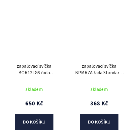
zapalovací svíčka
zapalovací svíčka
BOR12LGS řada
BPMR7A řada Standard,
PREMIUM LGS RACING,
NGK
BRISK - Česká Republika
skladem
skladem
650 Kč
368 Kč
DO KOŠÍKU
DO KOŠÍKU