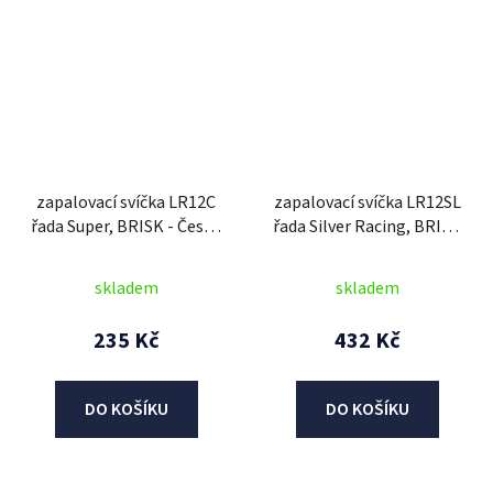
zapalovací svíčka LR12C
zapalovací svíčka LR12SL
řada Super, BRISK - Česká
řada Silver Racing, BRISK
Republika
- Česká Republika
skladem
skladem
235 Kč
432 Kč
DO KOŠÍKU
DO KOŠÍKU