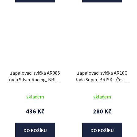
zapalovací svíčka AR08S
zapalovací svíčka AR10C
řada Silver Racing, BRISK
řada Super, BRISK - Česká
- Česká Republika
Republika
skladem
skladem
436 Kč
280 Kč
DO KOŠÍKU
DO KOŠÍKU