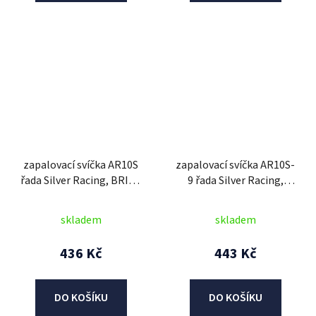
zapalovací svíčka AR10S
zapalovací svíčka AR10S-
řada Silver Racing, BRISK
9 řada Silver Racing,
- Česká Republika
BRISK - Česká Republika
skladem
skladem
436 Kč
443 Kč
DO KOŠÍKU
DO KOŠÍKU