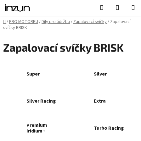
Přejít
Hledat
NÁKUPN
na
KOŠÍK
obsah
Domů
/
PRO MOTORKU
/
Díly pro údržbu
/
Zapalovací svíčky
/
Zapalovací
svíčky BRISK
Zapalovací svíčky BRISK
Super
Silver
Silver Racing
Extra
Premium
Turbo Racing
Iridium+