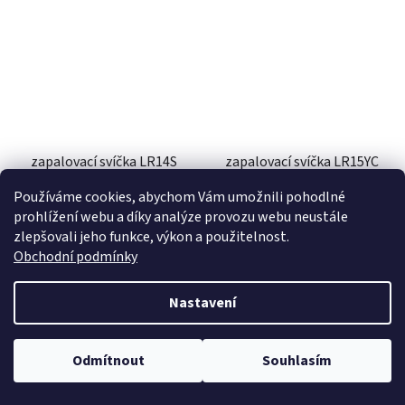
zapalovací svíčka LR14S
zapalovací svíčka LR15YC
řada Silver , BRISK -
řada Super, BRISK - Česká
Používáme cookies, abychom Vám umožnili pohodlné
Česká Republika
Republika
prohlížení webu a díky analýze provozu webu neustále
skladem
skladem
zlepšovali jeho funkce, výkon a použitelnost.
Obchodní podmínky
324 Kč
227 Kč
Nastavení
DO KOŠÍKU
DO KOŠÍKU
Odmítnout
Souhlasím