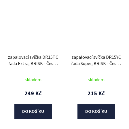
zapalovací svíčka DR15TC
zapalovací svíčka DR15YC
řada Extra, BRISK - Česká
řada Super, BRISK - Česká
Republika
Republika
skladem
skladem
249 Kč
215 Kč
DO KOŠÍKU
DO KOŠÍKU