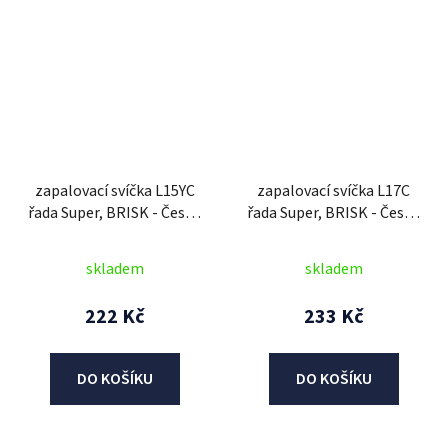
zapalovací svíčka L15YC
zapalovací svíčka L17C
řada Super, BRISK - Česká
řada Super, BRISK - Česká
Republika
Republika
skladem
skladem
222 Kč
233 Kč
DO KOŠÍKU
DO KOŠÍKU